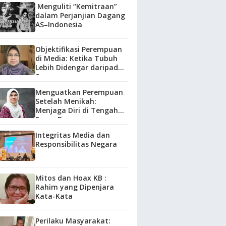
Menguliti “Kemitraan”
dalam Perjanjian Dagang
AS–Indonesia
Objektifikasi Perempuan
di Media: Ketika Tubuh
Lebih Didengar daripada
Suara
Menguatkan Perempuan
Setelah Menikah:
Menjaga Diri di Tengah
Peran Baru
Integritas Media dan
Responsibilitas Negara
Mitos dan Hoax KB :
Rahim yang Dipenjara
Kata-Kata
Perilaku Masyarakat: