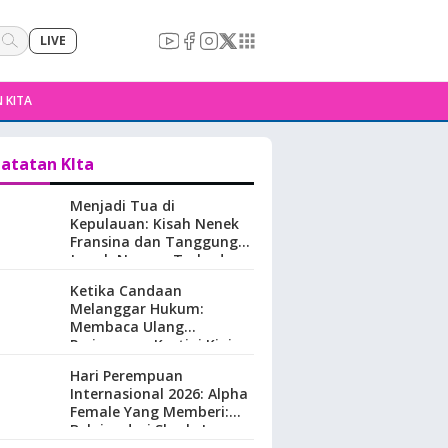
LIVE
 KITA
atatan KIta
Menjadi Tua di
Kepulauan: Kisah Nenek
Fransina dan Tanggung
Jawab Negara Terhadap
Perempuan Lansia di
Ketika Candaan
Maluku.
Melanggar Hukum:
Membaca Ulang
Perjuangan Kartini Kini
Hari Perempuan
Internasional 2026: Alpha
Female Yang Memberi:
Belajar dari Sherly Laos