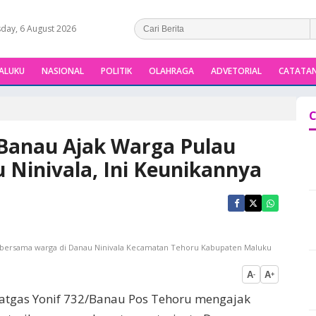
day, 6 August 2026
ALUKU
NASIONAL
POLITIK
OLAHRAGA
ADVETORIAL
CATATAN
C
/Banau Ajak Warga Pulau
 Ninivala, Ini Keunikannya
u bersama warga di Danau Ninivala Kecamatan Tehoru Kabupaten Maluku
A
A
-
+
Satgas Yonif 732/Banau Pos Tehoru mengajak