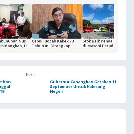
mbunuhan Nus
Cabuli Bocah Kakek 70
Stok Baik Penyaluran BBM
Disidangkan, Dua
Tahun Ini Ditangkap
di Masohi Berjalan Normal
Ditahan di
bon
Next:
Ambon,
Gubernur Canangkan Gerakan 11
nggal
September Untuk Kalesang
-19
Negeri