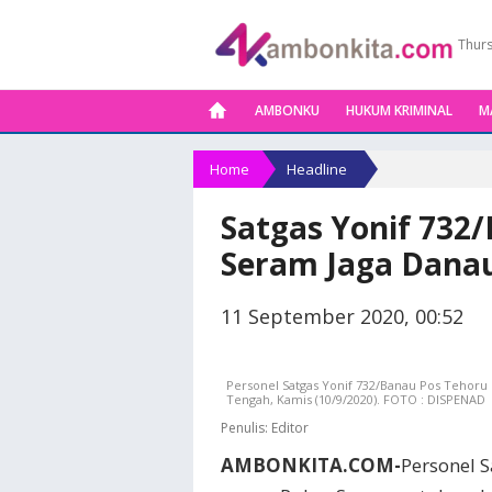
Thurs
AMBONKU
HUKUM KRIMINAL
M
Home
Headline
Satgas Yonif 732
Seram Jaga Danau
11 September 2020, 00:52
Personel Satgas Yonif 732/Banau Pos Tehor
Tengah, Kamis (10/9/2020). FOTO : DISPENAD
Penulis:
Editor
AMBONKITA.COM-
Personel 