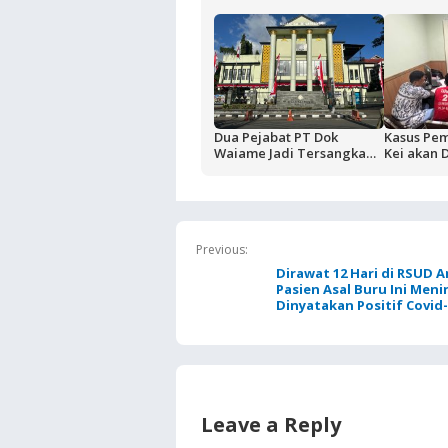
Dua Pejabat PT Dok
Kasus Pe
Waiame Jadi Tersangka
Kei akan 
Korupsi Kas BUMN,
Terdakwa 
Negara Rugi Rp18,9 Miliar
Rutan Am
Previous:
Dirawat 12 Hari di RSUD 
Pasien Asal Buru Ini Meni
Dinyatakan Positif Covid
Leave a Reply