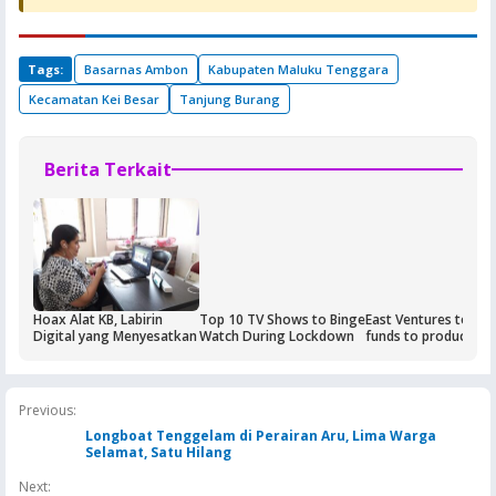
Tags:
Basarnas Ambon
Kabupaten Maluku Tenggara
Kecamatan Kei Besar
Tanjung Burang
Berita Terkait
Hoax Alat KB, Labirin
Top 10 TV Shows to Binge
East Ventures to rai
Digital yang Menyesatkan
Watch During Lockdown
funds to produce Co
19 test kits
Previous:
Longboat Tenggelam di Perairan Aru, Lima Warga
Selamat, Satu Hilang
Next: