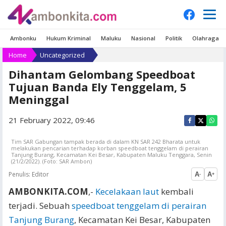
Ambonku
Hukum Kriminal
Maluku
Nasional
Politik
Olahraga
Home
Uncategorized
Dihantam Gelombang Speedboat
Tujuan Banda Ely Tenggelam, 5
Meninggal
21 February 2022, 09:46
Tim SAR Gabungan tampak berada di dalam KN SAR 242 Bharata untuk
melakukan pencarian terhadap korban speedboat tenggelam di perairan
Tanjung Burang, Kecamatan Kei Besar, Kabupaten Maluku Tenggara, Senin
(21/2/2022). (Foto: SAR Ambon)
Penulis:
Editor
A
A
-
+
AMBONKITA.COM
,-
Kecelakaan laut
kembali
terjadi. Sebuah
speedboat tenggelam di perairan
Tanjung Burang
, Kecamatan Kei Besar, Kabupaten