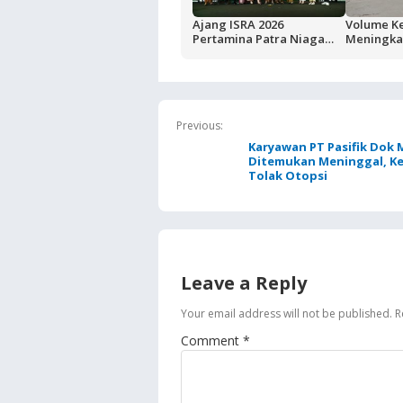
Ajang ISRA 2026
Volume K
Pertamina Patra Niaga
Meningkat
Regional Papua Maluku
Buntut Akt
Borong Lima
Masela, P
Penghargaan
Pemkab K
Jaga Kean
BBM
Previous:
Karyawan PT Pasifik Dok 
Ditemukan Meninggal, K
Tolak Otopsi
Leave a Reply
Your email address will not be published.
R
Comment
*