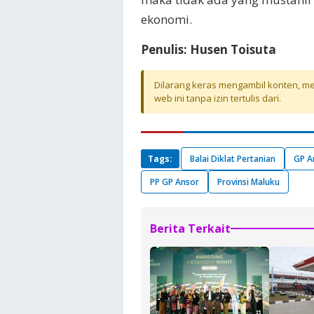
ekonomi.
Penulis: Husen Toisuta
Dilarang keras mengambil konten, mel
web ini tanpa izin tertulis dari.
Tags:
Balai Diklat Pertanian
GP A
PP GP Ansor
Provinsi Maluku
Berita Terkait