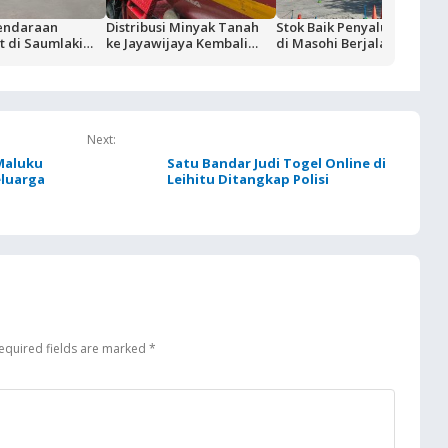
endaraan
Distribusi Minyak Tanah
Stok Baik Penyaluran BBM
 di Saumlaki
ke Jayawijaya Kembali
di Masohi Berjalan Normal
ivitas Blok
Normal
ertamina dan
KT Komitmen
dalan Suplai
Next:
Maluku
Satu Bandar Judi Togel Online di
eluarga
Leihitu Ditangkap Polisi
equired fields are marked
*