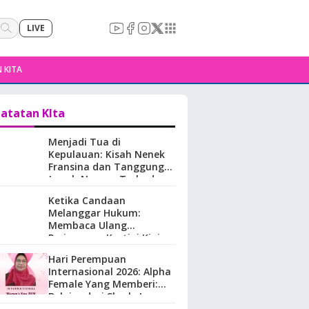
LIVE
 KITA
atatan KIta
Menjadi Tua di
Kepulauan: Kisah Nenek
Fransina dan Tanggung
Jawab Negara Terhadap
Perempuan Lansia di
Ketika Candaan
Maluku.
Melanggar Hukum:
Membaca Ulang
Perjuangan Kartini Kini
Hari Perempuan
Internasional 2026: Alpha
Female Yang Memberi:
Belajar dari Sherly Laos