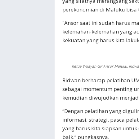
yang sifatnya merangsang sek
perekonomian di Maluku bisa t
“Ansor saat ini sudah harus m
kelemahan-kelemahan yang ad
kekuatan yang harus kita lakuk
Ketua Wilayah GP Ansor Maluku, Ridw
Ridwan berharap pelatihan UM
sebagai momentum penting u
kemudian diwujudkan menjadi
“Dengan pelatihan yang digulir
informasi, strategi, pasca pe
yang harus kita siapkan untuk
baik,” pungkasnya.