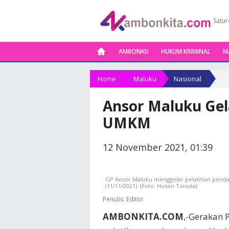
Satur
AMBONKU
HUKUM KRIMINAL
M
Home
Maluku
Nasional
Ansor Maluku Gel
UMKM
12 November 2021, 01:39
GP Ansor Maluku menggelar pelatihan penda
(11/11/2021). (Foto: Husen Toisuta)
Penulis:
Editor
AMBONKITA.COM
,-Gerakan 