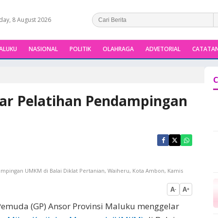
day, 8 August 2026
ALUKU
NASIONAL
POLITIK
OLAHRAGA
ADVETORIAL
CATATAN
C
ar Pelatihan Pendampingan
mpingan UMKM di Balai Diklat Pertanian, Waiheru, Kota Ambon, Kamis
A
A
-
+
Pemuda (GP) Ansor Provinsi Maluku menggelar