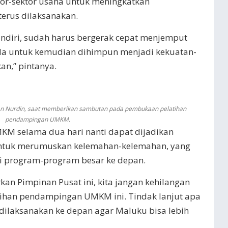
tor-sektor usaha untuk meningkatkan
erus dilaksanakan.
andiri, sudah harus bergerak cepat menjemput
a untuk kemudian dihimpun menjadi kekuatan-
an,” pintanya.
an Nurdin, saat memberikan sambutan pada pembukaan pelatihan
pendampingan UMKM.
KM selama dua hari nanti dapat dijadikan
ntuk merumuskan kelemahan-kelemahan, yang
 program-program besar ke depan.
kan Pimpinan Pusat ini, kita jangan kehilangan
latihan pendampingan UMKM ini. Tindak lanjut apa
 dilaksanakan ke depan agar Maluku bisa lebih