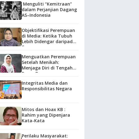
Menguliti “Kemitraan”
dalam Perjanjian Dagang
AS–Indonesia
Objektifikasi Perempuan
di Media: Ketika Tubuh
Lebih Didengar daripada
Suara
Menguatkan Perempuan
Setelah Menikah:
Menjaga Diri di Tengah
Peran Baru
Integritas Media dan
Responsibilitas Negara
Mitos dan Hoax KB :
Rahim yang Dipenjara
Kata-Kata
Perilaku Masyarakat: