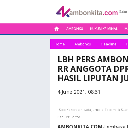
Satur
AMBONKU
HUKUM KRIMINAL
M
Home
Ambonku
Headline
LBH PERS AMBON
RR ANGGOTA DPR
HASIL LIPUTAN 
4 June 2021, 08:31
Stop Kekerasan pada jurnalis -Foto milik Su
Penulis:
Editor
AMBONKITA.COM
-Lembaga 