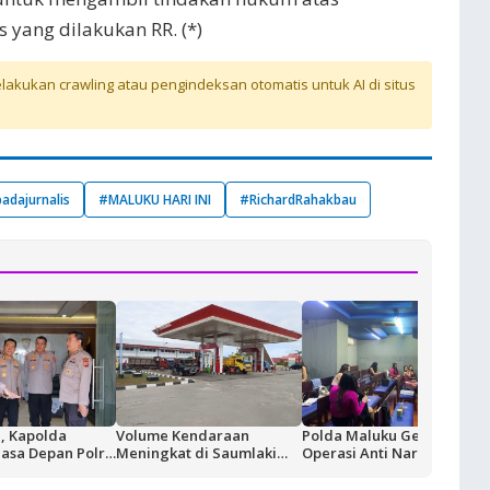
yang dilakukan RR. (*)
akukan crawling atau pengindeksan otomatis untuk AI di situs
adajurnalis
#MALUKU HARI INI
#RichardRahakbau
, Kapolda
Volume Kendaraan
Polda Maluku Gelar
asa Depan Polri
Meningkat di Saumlaki
Operasi Anti Narkotika,
n dari Kualitas
Buntut Aktivitas Blok
Sasaran Pertama Tempat
n di SPN
Masela, Pertamina dan
Hiburan Malam