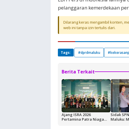
pelanggaran kemerdekaan pers 
Dilarang keras mengambil konten, mel
web ini tanpa izin tertulis dari.
Tags:
#dprdmaluku
#kekerasanp
Berita Terkait
Ajang ISRA 2026
Sidak SPN
Pertamina Patra Niaga
Maluku: M
Regional Papua Maluku
Ditentuka
Borong Lima
Pendidika