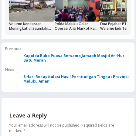
Volume Kendaraan
Polda Maluku Gelar
Dua Pejabat PT Dok
Meningkat di Saumlaki
Operasi Anti Narkotika,
Waiame Jadi Tersan
Buntut Aktivitas Blok
Sasaran Pertama Tempat
Korupsi Kas BUMN,
Masela, Pertamina dan
Hiburan Malam
Negara Rugi Rp18,9 M
Pemkab KKT Komitmen
Jaga Keandalan Suplai
Previous:
BBM
Kapolda Buka Puasa Bersama Jamaah Masjid An-Nur
Batu Merah
Next:
8 Hari Rekapitulasi Hasil Perhitungan Tingkat Provinsi
Maluku Aman
Leave a Reply
Your email address will not be published.
Required fields are
marked
*