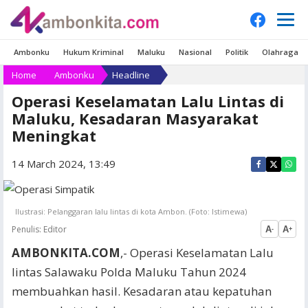
Ambonku
Hukum Kriminal
Maluku
Nasional
Politik
Olahraga
Home
Ambonku
Headline
Operasi Keselamatan Lalu Lintas di
Maluku, Kesadaran Masyarakat
Meningkat
14 March 2024, 13:49
Ilustrasi: Pelanggaran lalu lintas di kota Ambon. (Foto: Istimewa)
Penulis:
Editor
A
A
-
+
AMBONKITA.COM
,- Operasi Keselamatan Lalu
lintas Salawaku Polda Maluku Tahun 2024
membuahkan hasil. Kesadaran atau kepatuhan