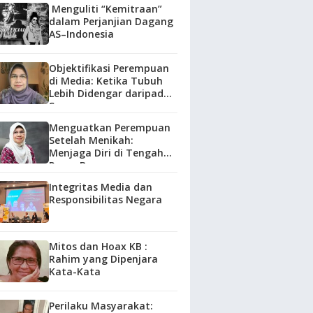
Menguliti “Kemitraan”
dalam Perjanjian Dagang
AS–Indonesia
Objektifikasi Perempuan
di Media: Ketika Tubuh
Lebih Didengar daripada
Suara
Menguatkan Perempuan
Setelah Menikah:
Menjaga Diri di Tengah
Peran Baru
Integritas Media dan
Responsibilitas Negara
Mitos dan Hoax KB :
Rahim yang Dipenjara
Kata-Kata
Perilaku Masyarakat: