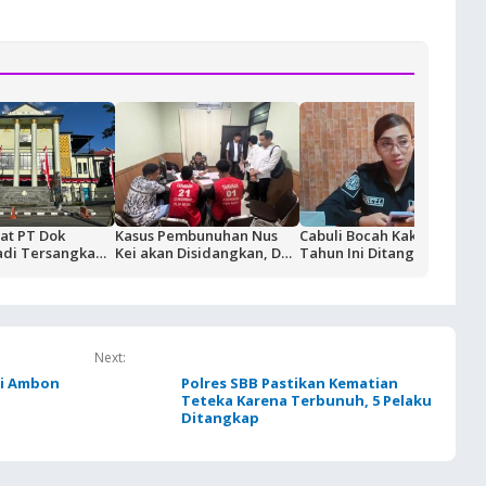
at PT Dok
Kasus Pembunuhan Nus
Cabuli Bocah Kakek 70
adi Tersangka
Kei akan Disidangkan, Dua
Tahun Ini Ditangkap
as BUMN,
Terdakwa Ditahan di
gi Rp18,9 Miliar
Rutan Ambon
Next:
di Ambon
Polres SBB Pastikan Kematian
Teteka Karena Terbunuh, 5 Pelaku
Ditangkap