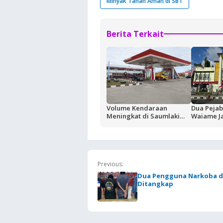
Minyak Tanah Aman di SBT
Berita Terkait
Volume Kendaraan
Dua Pejab
Meningkat di Saumlaki
Waiame J
Buntut Aktivitas Blok
Korupsi K
Masela, Pertamina dan
Negara Ru
Pemkab KKT Komitmen
Jaga Keandalan Suplai
BBM
Previous:
Dua Pengguna Narkoba 
Ditangkap