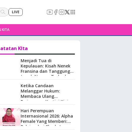
LIVE
 KITA
atatan KIta
Menjadi Tua di
Kepulauan: Kisah Nenek
Fransina dan Tanggung
Jawab Negara Terhadap
Perempuan Lansia di
Ketika Candaan
Maluku.
Melanggar Hukum:
Membaca Ulang
Perjuangan Kartini Kini
Hari Perempuan
Internasional 2026: Alpha
Female Yang Memberi:
Belajar dari Sherly Laos