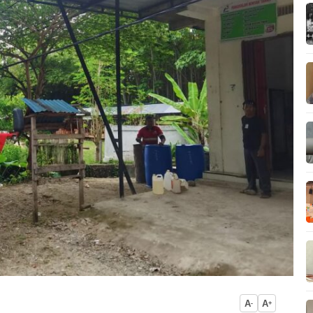
A
A
-
+