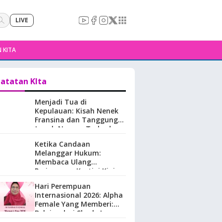
LIVE
 KITA
atatan KIta
Menjadi Tua di
Kepulauan: Kisah Nenek
Fransina dan Tanggung
Jawab Negara Terhadap
Perempuan Lansia di
Ketika Candaan
Maluku.
Melanggar Hukum:
Membaca Ulang
Perjuangan Kartini Kini
Hari Perempuan
Internasional 2026: Alpha
Female Yang Memberi:
Belajar dari Sherly Laos