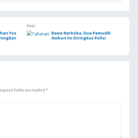
Pertama Tempat
Korupsi Kas BUMN,
Terdakwa Ditahan di
Malam
Negara Rugi Rp18,9 Miliar
Rutan Ambon
Next:
uhan Yos
Bawa Narkoba, Dua Pemudik
ningkat
Ambon Ini Diringkus Polisi
equired fields are marked
*