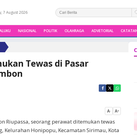
y, 7 August 2026
ALUKU
NASIONAL
POLITIK
OLAHRAGA
ADVETORIAL
CATATAN
C
mukan Tewas di Pasar
Ambon
A
A
-
+
lson Riupassa, seorang perawat ditemukan tewas
ng, Kelurahan Honipopu, Kecamatan Sirimau, Kota