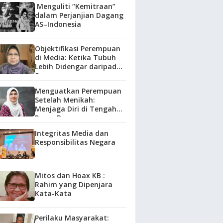
Menguliti “Kemitraan”
dalam Perjanjian Dagang
AS–Indonesia
Objektifikasi Perempuan
di Media: Ketika Tubuh
Lebih Didengar daripada
Suara
Menguatkan Perempuan
Setelah Menikah:
Menjaga Diri di Tengah
Peran Baru
Integritas Media dan
Responsibilitas Negara
Mitos dan Hoax KB :
Rahim yang Dipenjara
Kata-Kata
Perilaku Masyarakat: