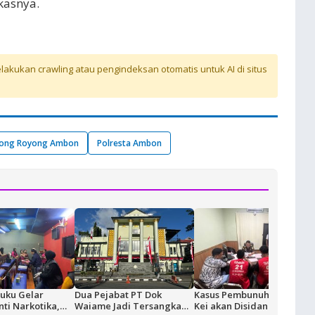
kasnya.
akukan crawling atau pengindeksan otomatis untuk AI di situs
tong Royong Ambon
Polresta Ambon
uku Gelar
Dua Pejabat PT Dok
Kasus Pembunuhan Nus
nti Narkotika,
Waiame Jadi Tersangka
Kei akan Disidangkan, Dua