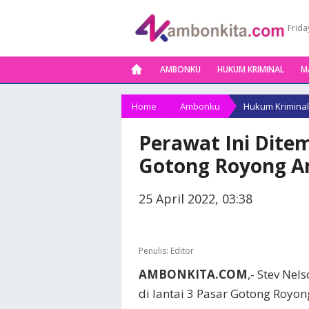
Frida
AMBONKU
HUKUM KRIMINAL
M
Home
Ambonku
Hukum Kriminal
Perawat Ini Dite
Gotong Royong 
25 April 2022, 03:38
Penulis:
Editor
AMBONKITA.COM
,- Stev Ne
di lantai 3 Pasar Gotong Royo