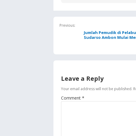
Ditentukan dari Kualitas
Sasaran 
Pendidikan di SPN
Hiburan 
Previous:
Jumlah Pemudik di Pelab
Sudarso Ambon Mulai Me
Leave a Reply
Your email address will not be published.
R
Comment
*