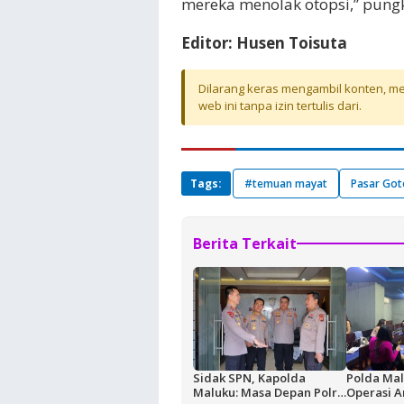
mereka menolak otopsi,” pung
Editor: Husen Toisuta
Dilarang keras mengambil konten, mel
web ini tanpa izin tertulis dari.
Tags:
#temuan mayat
Pasar Go
Berita Terkait
Sidak SPN, Kapolda
Polda Mal
Maluku: Masa Depan Polri
Operasi A