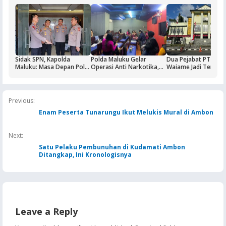
Sidak SPN, Kapolda
Polda Maluku Gelar
Dua Pejabat PT Dok
Maluku: Masa Depan Polri
Operasi Anti Narkotika,
Waiame Jadi Tersan
Ditentukan dari Kualitas
Sasaran Pertama Tempat
Korupsi Kas BUMN,
Pendidikan di SPN
Hiburan Malam
Negara Rugi Rp18,9 M
Previous:
Enam Peserta Tunarungu Ikut Melukis Mural di Ambon
Next:
Satu Pelaku Pembunuhan di Kudamati Ambon
Ditangkap, Ini Kronologisnya
Leave a Reply