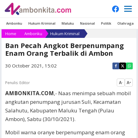
Ambonku
Hukum Kriminal
Maluku
Nasional
Politik
Olahraga
Home
Ambonku
Hukum Kriminal
Ban Pecah Angkot Berpenumpang
Enam Orang Terbalik di Ambon
30 October 2021, 15:02
Penulis:
Editor
A
A
-
+
AMBONKITA.COM
,- Naas menimpa sebuah mobil
angkutan penumpang jurusan Suli, Kecamatan
Salahutu, Kabupaten Maluku Tengah (Pulau
Ambon), Sabtu (30/10/2021).
Mobil warna oranye berpenumpang enam orang