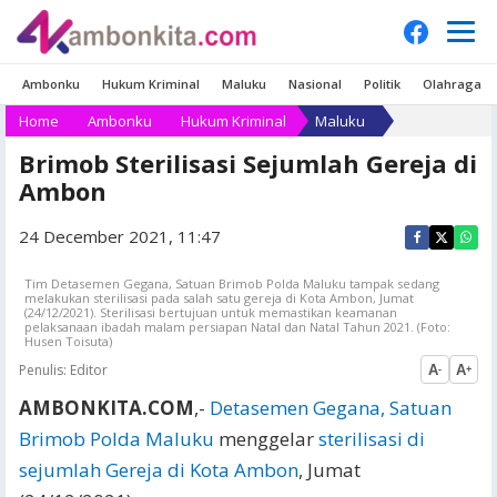
Ambonku
Hukum Kriminal
Maluku
Nasional
Politik
Olahraga
Home
Ambonku
Hukum Kriminal
Maluku
Brimob Sterilisasi Sejumlah Gereja di
Ambon
24 December 2021, 11:47
Tim Detasemen Gegana, Satuan Brimob Polda Maluku tampak sedang
melakukan sterilisasi pada salah satu gereja di Kota Ambon, Jumat
(24/12/2021). Sterilisasi bertujuan untuk memastikan keamanan
pelaksanaan ibadah malam persiapan Natal dan Natal Tahun 2021. (Foto:
Husen Toisuta)
Penulis:
Editor
A
A
-
+
AMBONKITA.COM
,-
Detasemen Gegana, Satuan
Brimob Polda Maluku
menggelar
sterilisasi di
sejumlah Gereja di Kota Ambon
, Jumat