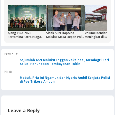
Ajang ISRA 2026
Sidak SPN, Kapolda
Volume Kendaraan
Pertamina Patra Niaga
Maluku: Masa Depan Polri
Meningkat di Saumla
Regional Papua Maluku
Ditentukan dari Kualitas
Buntut Aktivitas Blo
Borong Lima
Pendidikan di SPN
Masela, Pertamina d
Penghargaan
Pemkab KKT Komit
Jaga Keandalan Supl
Previous:
BBM
Sejumlah ASN Maluku Enggan Vaksinasi, Mendagri Beri
Solusi Penundaan Pembayaran Tukin
Next:
Mabuk, Pria Ini Ngamuk dan Nyaris Ambil Senjata Polisi
di Pos Trikora Ambon
Leave a Reply