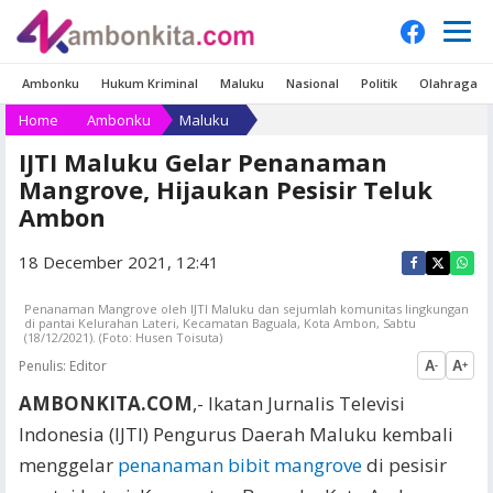
Ambonku
Hukum Kriminal
Maluku
Nasional
Politik
Olahraga
Home
Ambonku
Maluku
IJTI Maluku Gelar Penanaman
Mangrove, Hijaukan Pesisir Teluk
Ambon
18 December 2021, 12:41
Penanaman Mangrove oleh IJTI Maluku dan sejumlah komunitas lingkungan
di pantai Kelurahan Lateri, Kecamatan Baguala, Kota Ambon, Sabtu
(18/12/2021). (Foto: Husen Toisuta)
Penulis:
Editor
A
A
-
+
AMBONKITA.COM
,- Ikatan Jurnalis Televisi
Indonesia (IJTI) Pengurus Daerah Maluku kembali
menggelar
penanaman bibit mangrove
di pesisir