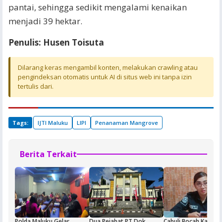
pantai, sehingga sedikit mengalami kenaikan
menjadi 39 hektar.
Penulis: Husen Toisuta
Dilarang keras mengambil konten, melakukan crawling atau
pengindeksan otomatis untuk AI di situs web ini tanpa izin
tertulis dari.
Tags:
IJTI Maluku
LIPI
Penanaman Mangrove
Berita Terkait
Polda Maluku Gelar
Dua Pejabat PT Dok
Cabuli Bocah Kakek 