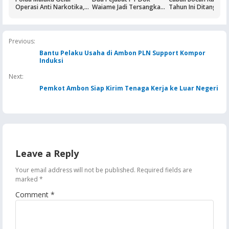
Operasi Anti Narkotika,
Waiame Jadi Tersangka
Tahun Ini Ditangkap
Sasaran Pertama Tempat
Korupsi Kas BUMN,
Hiburan Malam
Negara Rugi Rp18,9 Miliar
Previous:
Bantu Pelaku Usaha di Ambon PLN Support Kompor
Induksi
Next:
Pemkot Ambon Siap Kirim Tenaga Kerja ke Luar Negeri
Leave a Reply
Your email address will not be published.
Required fields are
marked
*
Comment
*