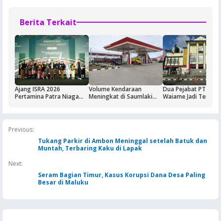
Berita Terkait
Ajang ISRA 2026
Volume Kendaraan
Dua Pejabat PT Dok
Pertamina Patra Niaga
Meningkat di Saumlaki
Waiame Jadi Tersan
Regional Papua Maluku
Buntut Aktivitas Blok
Korupsi Kas BUMN,
Borong Lima
Masela, Pertamina dan
Negara Rugi Rp18,9 M
Penghargaan
Pemkab KKT Komitmen
Jaga Keandalan Suplai
Previous:
BBM
Tukang Parkir di Ambon Meninggal setelah Batuk dan
Muntah, Terbaring Kaku di Lapak
Next:
Seram Bagian Timur, Kasus Korupsi Dana Desa Paling
Besar di Maluku