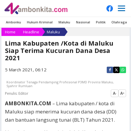
Ambonku
Hukum Kriminal
Maluku
Nasional
Politik
Olahraga
Home
Headline
Maluku
Lima Kabupaten /Kota di Maluku
Siap Terima Kucuran Dana Desa
2021
5 March 2021, 06:12
Koordinator Tenaga Pendamping Profesional P3MD Provinsi Maluku,
Syahrir Rumluan
Penulis:
Editor
A
A
-
+
AMBONKITA.COM
– Lima kabupaten / kota di
Maluku siap menerima kucuran dana desa (DD)
dan bantuan langsung tunai (BLT) Tahun 2021.