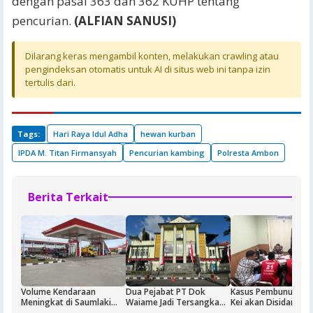
dengan pasal 363 dan 362 KUHP tentang
pencurian.
(ALFIAN SANUSI)
Dilarang keras mengambil konten, melakukan crawling atau
pengindeksan otomatis untuk AI di situs web ini tanpa izin
tertulis dari.
Tags:
Hari Raya Idul Adha
hewan kurban
IPDA M. Titan Firmansyah
Pencurian kambing
Polresta Ambon
Berita Terkait
Volume Kendaraan
Dua Pejabat PT Dok
Kasus Pembunuhan 
Meningkat di Saumlaki
Waiame Jadi Tersangka
Kei akan Disidangka
Buntut Aktivitas Blok
Korupsi Kas BUMN,
Dua Terdakwa Ditah