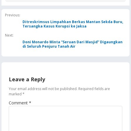
Masela, Pertamina dan
Negara Rugi Rp18,9 Miliar
Rutan Ambon
Pemkab KKT Komitmen
Jaga Keandalan Suplai
Previous:
BBM
Ditreskrimsus Limpahkan Berkas Mantan Sekda Buru,
Tersangka Kasus Korupsi ke Jaksa
Next:
Doni Monardo Minta “Seruan Dari Masjid” Digaungkan
di Seluruh Penjuru Tanah Air
Leave a Reply
Your email address will not be published.
Required fields are
marked
*
Comment
*