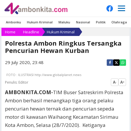
Ambonku
Hukum Kriminal
Maluku
Nasional
Politik
Olahraga
Home
Headline
Hukum Kriminal
Polresta Ambon Ringkus Tersangka
Pencurian Hewan Kurban
29 July 2020, 23:48
FOTO : ILUSTRASI http://www.globalplanet.news
Penulis:
Editor
A
A
-
+
AMBONKITA.COM-
TIM Buser Satreskrim Polresta
Ambon berhasil menangkap tiga orang pelaku
pencurian hewan ternak dan pencurian sepeda
motor di kawasan Waihaong Kecamatan Sirimau
Kota Ambon, Selasa (28/7/2020). Ketiganya