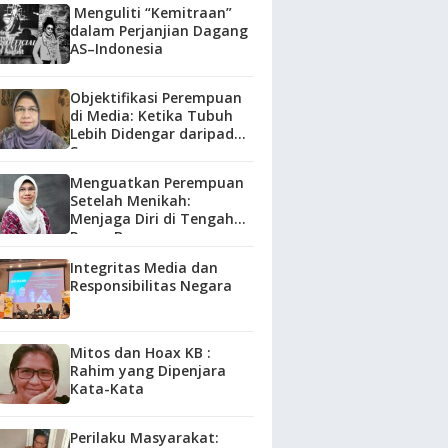
Menguliti “Kemitraan”
dalam Perjanjian Dagang
AS–Indonesia
Objektifikasi Perempuan
di Media: Ketika Tubuh
Lebih Didengar daripada
Suara
Menguatkan Perempuan
Setelah Menikah:
Menjaga Diri di Tengah
Peran Baru
Integritas Media dan
Responsibilitas Negara
Mitos dan Hoax KB :
Rahim yang Dipenjara
Kata-Kata
Perilaku Masyarakat: