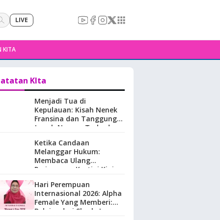
LIVE
 KITA
atatan KIta
Menjadi Tua di
Kepulauan: Kisah Nenek
Fransina dan Tanggung
Jawab Negara Terhadap
Perempuan Lansia di
Ketika Candaan
Maluku.
Melanggar Hukum:
Membaca Ulang
Perjuangan Kartini Kini
Hari Perempuan
Internasional 2026: Alpha
Female Yang Memberi:
Belajar dari Sherly Laos