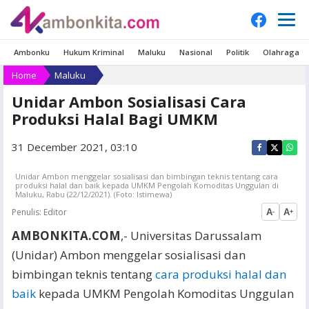
Ambonku
Hukum Kriminal
Maluku
Nasional
Politik
Olahraga
Home
Maluku
Unidar Ambon Sosialisasi Cara
Produksi Halal Bagi UMKM
31 December 2021, 03:10
Unidar Ambon menggelar sosialisasi dan bimbingan teknis tentang cara
produksi halal dan baik kepada UMKM Pengolah Komoditas Unggulan di
Maluku, Rabu (22/12/2021). (Foto: Istimewa)
Penulis:
Editor
A
A
-
+
AMBONKITA.COM
,- Universitas Darussalam
(Unidar) Ambon menggelar sosialisasi dan
bimbingan teknis tentang
cara produksi halal dan
baik
kepada UMKM Pengolah Komoditas Unggulan