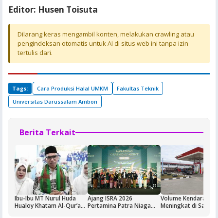
Editor: Husen Toisuta
Dilarang keras mengambil konten, melakukan crawling atau
pengindeksan otomatis untuk AI di situs web ini tanpa izin
tertulis dari.
Tags:
Cara Produksi Halal UMKM
Fakultas Teknik
Universitas Darussalam Ambon
Berita Terkait
Ibu-Ibu MT Nurul Huda
Ajang ISRA 2026
Volume Kendaraan
Hualoy Khatam Al-Qur’an,
Pertamina Patra Niaga
Meningkat di Saumla
Generasi Muda Diajak Jadi
Regional Papua Maluku
Buntut Aktivitas Blo