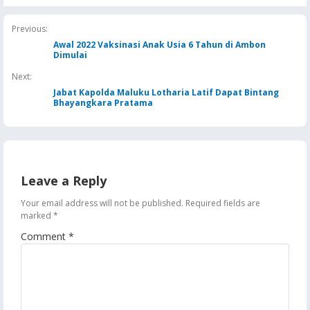
Lebih “Kebal” Hoaks
Borong Lima
Masela, Pertamina d
Penghargaan
Pemkab KKT Komit
Jaga Keandalan Supl
Previous:
BBM
Awal 2022 Vaksinasi Anak Usia 6 Tahun di Ambon
Dimulai
Next:
Jabat Kapolda Maluku Lotharia Latif Dapat Bintang
Bhayangkara Pratama
Leave a Reply
Your email address will not be published.
Required fields are
marked
*
Comment
*