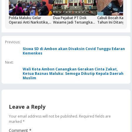
Polda Maluku Gelar
Dua Pejabat PT Dok
Cabuli Bocah Kakek 
Operasi Anti Narkotika,
Waiame Jadi Tersangka
Tahun Ini Ditangkap
Sasaran Pertama Tempat
Korupsi Kas BUMN,
Hiburan Malam
Negara Rugi Rp18,9 Miliar
Previous:
Siswa SD di Ambon akan Divaksin Covid Tunggu Edaran
Kemenkes
Next:
Wali Kota Ambon Canangkan Gerakan Cinta Zakat,
Ketua Baznas Maluku: Semoga Dikutip Kepala Daerah
Muslim
Leave a Reply
Your email address will not be published.
Required fields are
marked
*
Comment
*