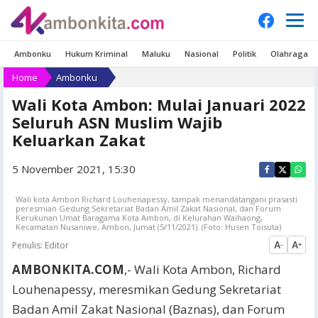
Ambonku
Hukum Kriminal
Maluku
Nasional
Politik
Olahraga
Home
Ambonku
Wali Kota Ambon: Mulai Januari 2022
Seluruh ASN Muslim Wajib
Keluarkan Zakat
5 November 2021, 15:30
Wali kota Ambon Richard Louhenapessy, tampak menandatangani prasasti
peresmian Gedung Sekretariat Badan Amil Zakat Nasional, dan Forum
Kerukunan Umat Baragama Kota Ambon, di Kelurahan Waihaong,
Kecamatan Nusaniwe, Ambon, Jumat (5/11/2021). (Foto: Husen Toisuta)
Penulis:
Editor
A
A
-
+
AMBONKITA.COM
,- Wali Kota Ambon, Richard
Louhenapessy, meresmikan Gedung Sekretariat
Badan Amil Zakat Nasional (Baznas), dan Forum