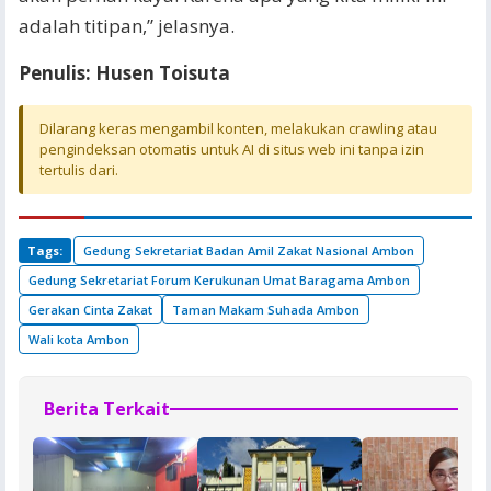
adalah titipan,” jelasnya.
Penulis: Husen Toisuta
Dilarang keras mengambil konten, melakukan crawling atau
pengindeksan otomatis untuk AI di situs web ini tanpa izin
tertulis dari.
Tags:
Gedung Sekretariat Badan Amil Zakat Nasional Ambon
Gedung Sekretariat Forum Kerukunan Umat Baragama Ambon
Gerakan Cinta Zakat
Taman Makam Suhada Ambon
Wali kota Ambon
Berita Terkait