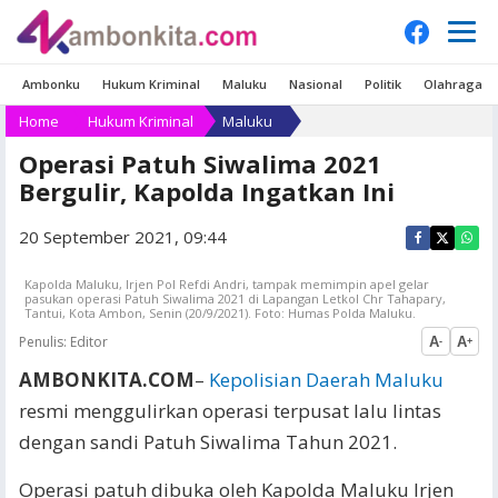
Ambonku
Hukum Kriminal
Maluku
Nasional
Politik
Olahraga
Home
Hukum Kriminal
Maluku
Operasi Patuh Siwalima 2021
Bergulir, Kapolda Ingatkan Ini
20 September 2021, 09:44
Kapolda Maluku, Irjen Pol Refdi Andri, tampak memimpin apel gelar
pasukan operasi Patuh Siwalima 2021 di Lapangan Letkol Chr Tahapary,
Tantui, Kota Ambon, Senin (20/9/2021). Foto: Humas Polda Maluku.
Penulis:
Editor
A
A
-
+
AMBONKITA.COM
–
Kepolisian Daerah Maluku
resmi menggulirkan operasi terpusat lalu lintas
dengan sandi Patuh Siwalima Tahun 2021.
Operasi patuh dibuka oleh Kapolda Maluku Irjen