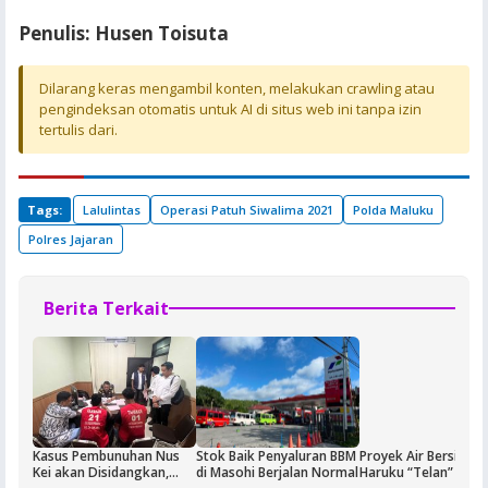
Penulis: Husen Toisuta
Dilarang keras mengambil konten, melakukan crawling atau
pengindeksan otomatis untuk AI di situs web ini tanpa izin
tertulis dari.
Tags:
Lalulintas
Operasi Patuh Siwalima 2021
Polda Maluku
Polres Jajaran
Berita Terkait
Kasus Pembunuhan Nus
Stok Baik Penyaluran BBM
Proyek Air Bersih di 
Kei akan Disidangkan,
di Masohi Berjalan Normal
Haruku “Telan” Lima