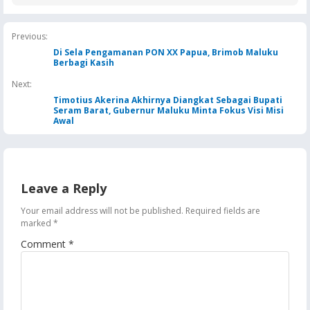
Dua Terdakwa Ditahan di
Tersangka, Kerugia
Rutan Ambon
Ditaksir Rp3 Miliar
Previous:
Di Sela Pengamanan PON XX Papua, Brimob Maluku
Berbagi Kasih
Next:
Timotius Akerina Akhirnya Diangkat Sebagai Bupati
Seram Barat, Gubernur Maluku Minta Fokus Visi Misi
Awal
Leave a Reply
Your email address will not be published.
Required fields are
marked
*
Comment
*