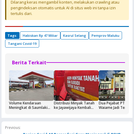
Dilarang keras mengambil konten, melakukan crawling atau
pengindeksan otomatis untuk AI di situs web ini tanpa izin
tertulis dari.
Tags:
Habiskan Rp 47 Miliar
Kasrul Selang
Pemprov Maluku
Tangani Covid-19
Berita Terkait
Volume Kendaraan
Distribusi Minyak Tanah
Dua Pejabat PT Dok
Meningkat di Saumlaki
ke Jayawijaya Kembali
Waiame Jadi Tersan
Buntut Aktivitas Blok
Normal
Korupsi Kas BUMN,
Masela, Pertamina dan
Negara Rugi Rp18,9 M
Pemkab KKT Komitmen
Jaga Keandalan Suplai
Previous:
BBM