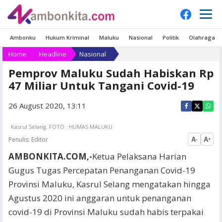
Ambonku
Hukum Kriminal
Maluku
Nasional
Politik
Olahraga
Home
Headline
Nasional
Pemprov Maluku Sudah Habiskan Rp
47 Miliar Untuk Tangani Covid-19
26 August 2020, 13:11
Kasrul Selang. FOTO : HUMAS MALUKU
Penulis:
Editor
A
A
-
+
AMBONKITA.COM,-
Ketua Pelaksana Harian
Gugus Tugas Percepatan Penanganan Covid-19
Provinsi Maluku, Kasrul Selang mengatakan hingga
Agustus 2020 ini anggaran untuk penanganan
covid-19 di Provinsi Maluku sudah habis terpakai