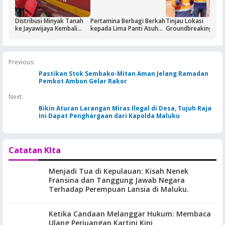
Distribusi Minyak Tanah
Pertamina Berbagi Berkah
Tinjau Lokasi
ke Jayawijaya Kembali
kepada Lima Panti Asuhan
Groundbreaking La
Normal
di Jayapura
Gas Blok Masela, Ka
Serap Aspirasi
Masyarakat
Previous:
Pastikan Stok Sembako-Mitan Aman Jelang Ramadan
Pemkot Ambon Gelar Rakor
Next:
Bikin Aturan Larangan Miras Ilegal di Desa, Tujuh Raja
Ini Dapat Penghargaan dari Kapolda Maluku
Catatan KIta
Menjadi Tua di Kepulauan: Kisah Nenek
Fransina dan Tanggung Jawab Negara
Terhadap Perempuan Lansia di Maluku.
Ketika Candaan Melanggar Hukum: Membaca
Ulang Perjuangan Kartini Kini