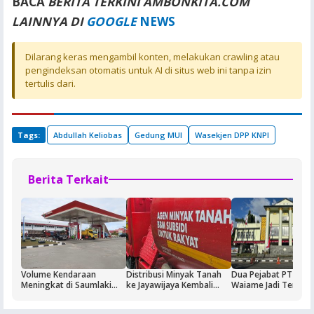
BACA
BERITA TERKINI AMBONKITA.COM
LAINNYA DI
GOOGLE
NEWS
Dilarang keras mengambil konten, melakukan crawling atau
pengindeksan otomatis untuk AI di situs web ini tanpa izin
tertulis dari.
Tags:
Abdullah Keliobas
Gedung MUI
Wasekjen DPP KNPI
Berita Terkait
Volume Kendaraan
Distribusi Minyak Tanah
Dua Pejabat PT Dok
Meningkat di Saumlaki
ke Jayawijaya Kembali
Waiame Jadi Tersan
Buntut Aktivitas Blok
Normal
Korupsi Kas BUMN,
Masela, Pertamina dan
Negara Rugi Rp18,9 M