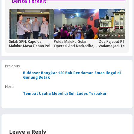
Berita Terkait
Sidak SPN, Kapolda
Polda Maluku Gelar
Dua Pejabat PT Dok
Maluku: Masa Depan Polri
Operasi Anti Narkotika,
Waiame Jadi Tersan
Ditentukan dari Kualitas
Sasaran Pertama Tempat
Korupsi Kas BUMN,
Pendidikan di SPN
Hiburan Malam
Negara Rugi Rp18,9 M
Previous:
Buldoser Bongkar 120 Bak Rendaman Emas Ilegal di
Gunung Botak
Next:
Tempat Usaha Mebel di Suli Ludes Terbakar
Leave a Reply