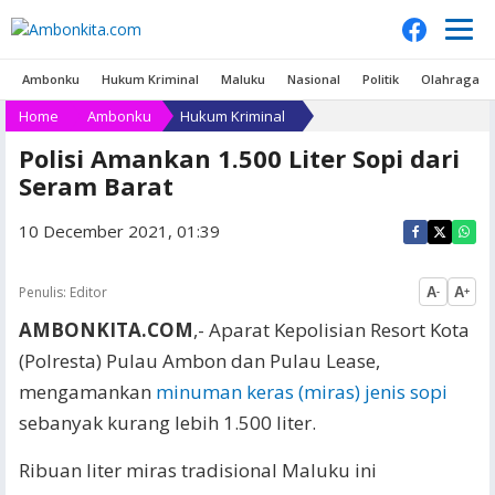
Ambonku
Hukum Kriminal
Maluku
Nasional
Politik
Olahraga
Home
Ambonku
Hukum Kriminal
Polisi Amankan 1.500 Liter Sopi dari
Seram Barat
10 December 2021, 01:39
Penulis:
Editor
A
A
-
+
AMBONKITA.COM
,- Aparat Kepolisian Resort Kota
(Polresta) Pulau Ambon dan Pulau Lease,
mengamankan
minuman keras (miras) jenis sopi
sebanyak kurang lebih 1.500 liter.
Ribuan liter miras tradisional Maluku ini