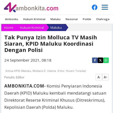
Ambonku
Hukum Kriminal
Maluku
Nasional
Politik
Olahraga
Home
Hukum Kriminal
Maluku
Tak Punya Izin Molluca TV Masih
Siaran, KPID Maluku Koordinasi
Dengan Polisi
24 September 2021, 08:18
Ketua KPID Maluku, Mutiara D. Utama. (Foto: Husen Toisuta)
Penulis:
Editor
A
A
-
+
AMBONKITA.COM-
Komisi Penyiaran Indonesia
Daerah (KPID) Maluku kembali mendatangi satuan
Direktorat Reserse Kriminal Khusus (Ditreskrimus),
Kepolisian Daerah (Polda) Maluku.