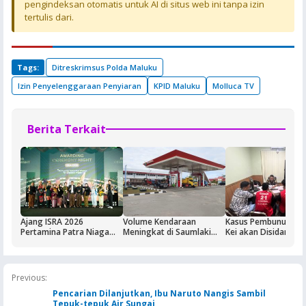
pengindeksan otomatis untuk AI di situs web ini tanpa izin
tertulis dari.
Tags:
Ditreskrimsus Polda Maluku
Izin Penyelenggaraan Penyiaran
KPID Maluku
Molluca TV
Berita Terkait
Ajang ISRA 2026
Volume Kendaraan
Kasus Pembunuhan 
Pertamina Patra Niaga
Meningkat di Saumlaki
Kei akan Disidangka
Regional Papua Maluku
Buntut Aktivitas Blok
Dua Terdakwa Ditah
Borong Lima
Masela, Pertamina dan
Rutan Ambon
Penghargaan
Pemkab KKT Komitmen
Jaga Keandalan Suplai
Previous:
BBM
Pencarian Dilanjutkan, Ibu Naruto Nangis Sambil
Tepuk-tepuk Air Sungai