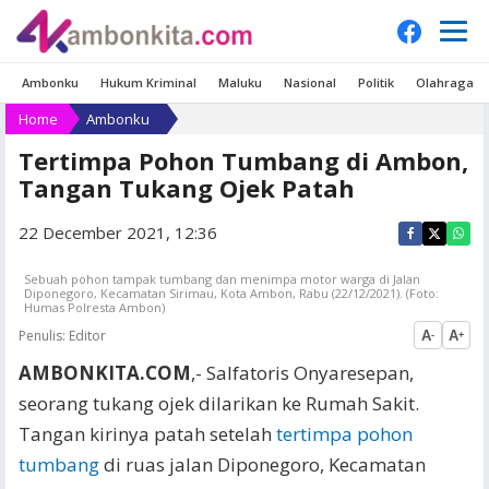
Ambonku
Hukum Kriminal
Maluku
Nasional
Politik
Olahraga
Home
Ambonku
Tertimpa Pohon Tumbang di Ambon,
Tangan Tukang Ojek Patah
22 December 2021, 12:36
Sebuah pohon tampak tumbang dan menimpa motor warga di Jalan
Diponegoro, Kecamatan Sirimau, Kota Ambon, Rabu (22/12/2021). (Foto:
Humas Polresta Ambon)
Penulis:
Editor
A
A
-
+
AMBONKITA.COM
,- Salfatoris Onyaresepan,
seorang tukang ojek dilarikan ke Rumah Sakit.
Tangan kirinya patah setelah
tertimpa pohon
tumbang
di ruas jalan Diponegoro, Kecamatan