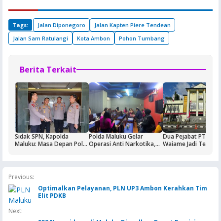
Tags:
Jalan Diponegoro
Jalan Kapten Piere Tendean
Jalan Sam Ratulangi
Kota Ambon
Pohon Tumbang
Berita Terkait
Sidak SPN, Kapolda
Polda Maluku Gelar
Dua Pejabat PT Dok
Maluku: Masa Depan Polri
Operasi Anti Narkotika,
Waiame Jadi Tersan
Ditentukan dari Kualitas
Sasaran Pertama Tempat
Korupsi Kas BUMN,
Pendidikan di SPN
Hiburan Malam
Negara Rugi Rp18,9 M
Previous:
Optimalkan Pelayanan, PLN UP3 Ambon Kerahkan Tim
Elit PDKB
Next: