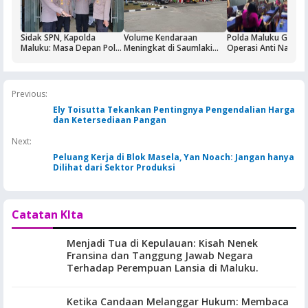
Sidak SPN, Kapolda
Volume Kendaraan
Polda Maluku Gelar
Maluku: Masa Depan Polri
Meningkat di Saumlaki
Operasi Anti Narkoti
Ditentukan dari Kualitas
Buntut Aktivitas Blok
Sasaran Pertama T
Pendidikan di SPN
Masela, Pertamina dan
Hiburan Malam
Pemkab KKT Komitmen
Jaga Keandalan Suplai
Previous:
BBM
Ely Toisutta Tekankan Pentingnya Pengendalian Harga
dan Ketersediaan Pangan
Next:
Peluang Kerja di Blok Masela, Yan Noach: Jangan hanya
Dilihat dari Sektor Produksi
Catatan KIta
Menjadi Tua di Kepulauan: Kisah Nenek
Fransina dan Tanggung Jawab Negara
Terhadap Perempuan Lansia di Maluku.
Ketika Candaan Melanggar Hukum: Membaca