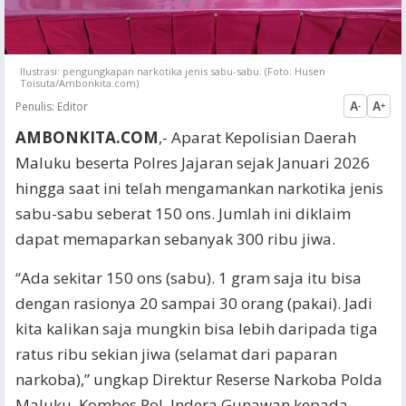
Ilustrasi: pengungkapan narkotika jenis sabu-sabu. (Foto: Husen
Toisuta/Ambonkita.com)
Penulis:
Editor
A
A
-
+
AMBONKITA.COM
,- Aparat Kepolisian Daerah
Maluku beserta Polres Jajaran sejak Januari 2026
hingga saat ini telah mengamankan narkotika jenis
sabu-sabu seberat 150 ons. Jumlah ini diklaim
dapat memaparkan sebanyak 300 ribu jiwa.
“Ada sekitar 150 ons (sabu). 1 gram saja itu bisa
dengan rasionya 20 sampai 30 orang (pakai). Jadi
kita kalikan saja mungkin bisa lebih daripada tiga
ratus ribu sekian jiwa (selamat dari paparan
narkoba),” ungkap Direktur Reserse Narkoba Polda
Maluku, Kombes Pol. Indera Gunawan kepada