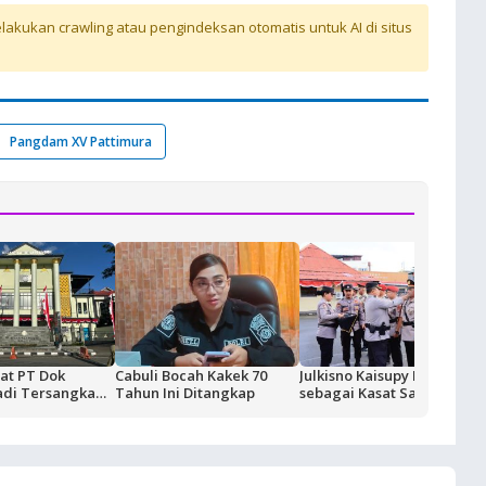
akukan crawling atau pengindeksan otomatis untuk AI di situs
Pangdam XV Pattimura
at PT Dok
Cabuli Bocah Kakek 70
Julkisno Kaisupy Dilantik
adi Tersangka
Tahun Ini Ditangkap
sebagai Kasat Samapta
as BUMN,
Polresta Ambon
gi Rp18,9 Miliar