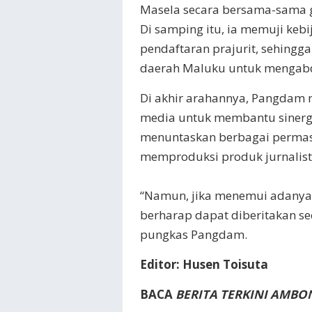
Masela secara bersama-sama gu
Di samping itu, ia memuji ke
pendaftaran prajurit, sehingg
daerah Maluku untuk mengabd
Di akhir arahannya, Pangdam 
media untuk membantu sinergi
menuntaskan berbagai permasa
memproduksi produk jurnalistik
“Namun, jika menemui adanya 
berharap dapat diberitakan sec
pungkas Pangdam.
Editor: Husen Toisuta
BACA
BERITA TERKINI AMBO