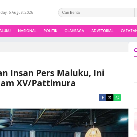
day, 6 August 2026
ALUKU
NASIONAL
POLITIK
OLAHRAGA
ADVETORIAL
CATATAN
C
n Insan Pers Maluku, Ini
dam XV/Pattimura