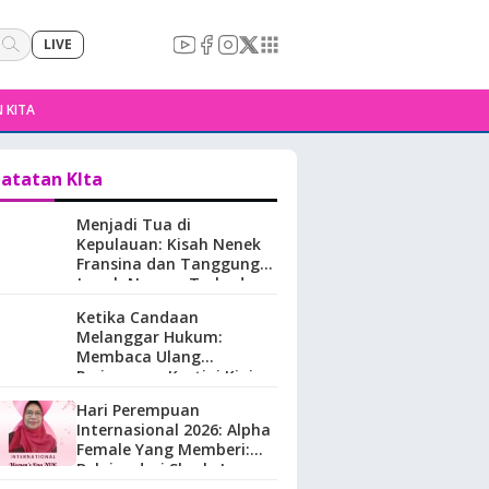
LIVE
 KITA
atatan KIta
Menjadi Tua di
Kepulauan: Kisah Nenek
Fransina dan Tanggung
Jawab Negara Terhadap
Perempuan Lansia di
Ketika Candaan
Maluku.
Melanggar Hukum:
Membaca Ulang
Perjuangan Kartini Kini
Hari Perempuan
Internasional 2026: Alpha
Female Yang Memberi:
Belajar dari Sherly Laos