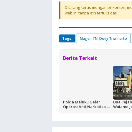
Dilarang keras mengambil konten, mel
web ini tanpa izin tertulis dari.
Tags:
Mayjen TNI Dody Triwinarto
Berita Terkait
Polda Maluku Gelar
Dua Pejab
Operasi Anti Narkotika,
Waiame J
Sasaran Pertama Tempat
Korupsi K
Hiburan Malam
Negara Ru