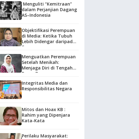
Menguliti “Kemitraan”
dalam Perjanjian Dagang
AS–Indonesia
Objektifikasi Perempuan
di Media: Ketika Tubuh
Lebih Didengar daripada
Suara
Menguatkan Perempuan
Setelah Menikah:
Menjaga Diri di Tengah
Peran Baru
Integritas Media dan
Responsibilitas Negara
Mitos dan Hoax KB :
Rahim yang Dipenjara
Kata-Kata
Perilaku Masyarakat: