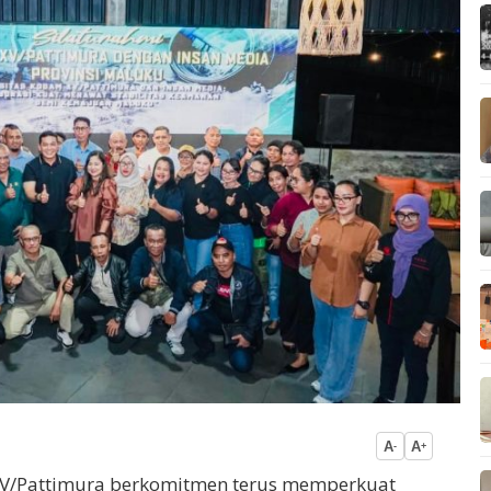
A
A
-
+
XV/Pattimura berkomitmen terus memperkuat