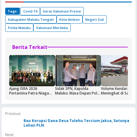
Tags:
Covid-19
Gerai Vaksinasi Presisi
Kabupaten Maluku Tengah
Kota Ambon
Negeri Suli
Polda Maluku
Vaksinasi Merdeka
Berita Terkait
Ajang ISRA 2026
Sidak SPN, Kapolda
Volume Kendaraan
Pertamina Patra Niaga
Maluku: Masa Depan Polri
Meningkat di Saumla
Regional Papua Maluku
Ditentukan dari Kualitas
Buntut Aktivitas Blo
Borong Lima
Pendidikan di SPN
Masela, Pertamina d
Penghargaan
Pemkab KKT Komit
Jaga Keandalan Supl
Previous:
BBM
Bau Korupsi Dana Desa Tulehu Tercium Jaksa, Satunya
Lahan PLN
Next: