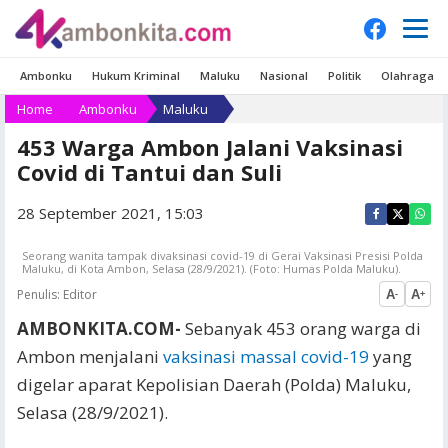
Ambonku
Hukum Kriminal
Maluku
Nasional
Politik
Olahraga
Home
Ambonku
Maluku
453 Warga Ambon Jalani Vaksinasi
Covid di Tantui dan Suli
28 September 2021, 15:03
Seorang wanita tampak divaksinasi covid-19 di Gerai Vaksinasi Presisi Polda
Maluku, di Kota Ambon, Selasa (28/9/2021). (Foto: Humas Polda Maluku).
Penulis:
Editor
A
A
-
+
AMBONKITA.COM-
Sebanyak 453 orang warga di
Ambon menjalani
vaksinasi massal covid-19
yang
digelar aparat Kepolisian Daerah (Polda) Maluku,
Selasa (28/9/2021).