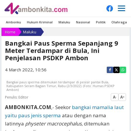
Ambonku
Hukum Kriminal
Maluku
Nasional
Politik
Olahraga
Home
Maluku
Bangkai Paus Sperma Sepanjang 9
Meter Terdampar di Bula, Ini
Penjelasan PSDKP Ambon
4 March 2022, 10:56
Bangkai paus sperma ditemukan terdampar di pesisir pantai Bula,
Kabupaten Seram Bagian Timur, Rabu (2/3/2022). (Foto: Humas PSDKP
Ambon)
Penulis:
Editor
A
A
-
+
AMBONKITA.COM
,- Seekor
bangkai mamalia laut
yaitu paus jenis sperma
atau dengan nama
latinnya
physeter macrocephalus
, ditemukan