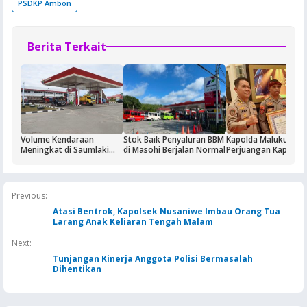
PSDKP Ambon
Berita Terkait
Volume Kendaraan
Stok Baik Penyaluran BBM
Kapolda Maluku Apre
Meningkat di Saumlaki
di Masohi Berjalan Normal
Perjuangan Kapolse
Buntut Aktivitas Blok
Sirimau Iptu Bastian
Masela, Pertamina dan
Tuhuteru
Pemkab KKT Komitmen
Jaga Keandalan Suplai
Previous:
BBM
Atasi Bentrok, Kapolsek Nusaniwe Imbau Orang Tua
Larang Anak Keliaran Tengah Malam
Next:
Tunjangan Kinerja Anggota Polisi Bermasalah
Dihentikan