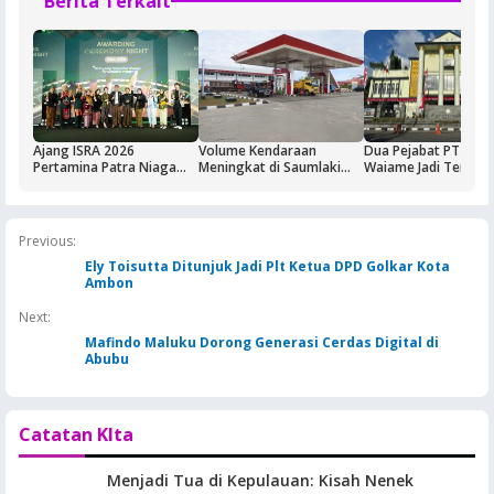
Berita Terkait
Ajang ISRA 2026
Volume Kendaraan
Dua Pejabat PT Dok
Pertamina Patra Niaga
Meningkat di Saumlaki
Waiame Jadi Tersan
Regional Papua Maluku
Buntut Aktivitas Blok
Korupsi Kas BUMN,
Borong Lima
Masela, Pertamina dan
Negara Rugi Rp18,9 M
Penghargaan
Pemkab KKT Komitmen
Jaga Keandalan Suplai
Previous:
BBM
Ely Toisutta Ditunjuk Jadi Plt Ketua DPD Golkar Kota
Ambon
Next:
Mafindo Maluku Dorong Generasi Cerdas Digital di
Abubu
Catatan KIta
Menjadi Tua di Kepulauan: Kisah Nenek