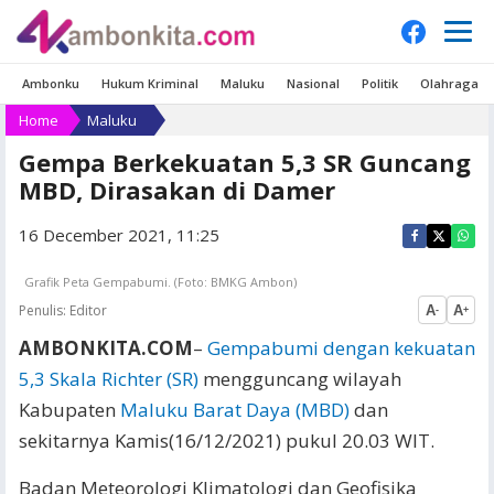
Ambonku
Hukum Kriminal
Maluku
Nasional
Politik
Olahraga
Home
Maluku
Gempa Berkekuatan 5,3 SR Guncang
MBD, Dirasakan di Damer
16 December 2021, 11:25
Grafik Peta Gempabumi. (Foto: BMKG Ambon)
Penulis:
Editor
A
A
-
+
AMBONKITA.COM
–
Gempabumi dengan kekuatan
5,3 Skala Richter (SR)
mengguncang wilayah
Kabupaten
Maluku Barat Daya (MBD)
dan
sekitarnya Kamis(16/12/2021) pukul 20.03 WIT.
Badan Meteorologi Klimatologi dan Geofisika