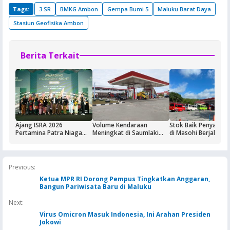
Tags:
3 SR
BMKG Ambon
Gempa Bumi 5
Maluku Barat Daya
Stasiun Geofisika Ambon
Berita Terkait
Ajang ISRA 2026
Volume Kendaraan
Stok Baik Penyalura
Pertamina Patra Niaga
Meningkat di Saumlaki
di Masohi Berjalan 
Regional Papua Maluku
Buntut Aktivitas Blok
Borong Lima
Masela, Pertamina dan
Penghargaan
Pemkab KKT Komitmen
Jaga Keandalan Suplai
Previous:
BBM
Ketua MPR RI Dorong Pempus Tingkatkan Anggaran,
Bangun Pariwisata Baru di Maluku
Next:
Virus Omicron Masuk Indonesia, Ini Arahan Presiden
Jokowi