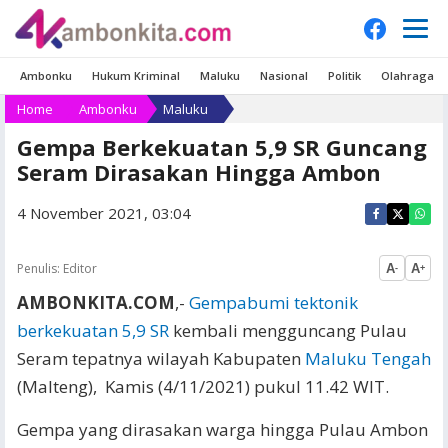
Ambonku
Hukum Kriminal
Maluku
Nasional
Politik
Olahraga
Home
Ambonku
Maluku
Gempa Berkekuatan 5,9 SR Guncang
Seram Dirasakan Hingga Ambon
4 November 2021, 03:04
Penulis:
Editor
A
A
-
+
AMBONKITA.COM
,-
Gempabumi tektonik
berkekuatan 5,9 SR
kembali mengguncang Pulau
Seram tepatnya wilayah Kabupaten
Maluku Tengah
(Malteng), Kamis (4/11/2021) pukul 11.42 WIT.
Gempa yang dirasakan warga hingga Pulau Ambon