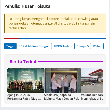
Penulis: HusenToisuta
Dilarang keras mengambil konten, melakukan crawling atau
pengindeksan otomatis untuk AI di situs web ini tanpa izin
tertulis dari.
Tags:
9 SR di Maluku Tengah
BMKG Ambon
Gempa 5
Wahai
Berita Terkait
Ajang ISRA 2026
Sidak SPN, Kapolda
Volume Kendaraan
Pertamina Patra Niaga
Maluku: Masa Depan Polri
Meningkat di Saumla
Regional Papua Maluku
Ditentukan dari Kualitas
Buntut Aktivitas Blo
Borong Lima
Pendidikan di SPN
Masela, Pertamina d
Penghargaan
Pemkab KKT Komit