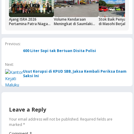
Ajang ISRA 2026
Volume Kendaraan
Stok Baik Penyalura
Pertamina Patra Niaga
Meningkat di Saumlaki
di Masohi Berjalan 
Regional Papua Maluku
Buntut Aktivitas Blok
Borong Lima
Masela, Pertamina dan
Penghargaan
Pemkab KKT Komitmen
Jaga Keandalan Suplai
Previous:
BBM
600 Liter Sopi tak Bertuan Disita Polisi
Next:
Usut Korupsi di KPUD SBB, Jaksa Kembali Periksa Enam
Saksi Ini
Leave a Reply
Your email address will not be published.
Required fields are
marked
*
Comment
*