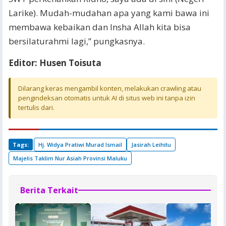
Larike). Mudah-mudahan apa yang kami bawa ini
membawa kebaikan dan Insha Allah kita bisa
bersilaturahmi lagi,” pungkasnya.
Editor: Husen Toisuta
Dilarang keras mengambil konten, melakukan crawling atau
pengindeksan otomatis untuk AI di situs web ini tanpa izin
tertulis dari.
Tags:
Hj. Widya Pratiwi Murad Ismail
Jasirah Leihitu
Majelis Taklim Nur Asiah Provinsi Maluku
Berita Terkait