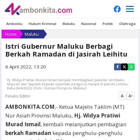
Ambonku
Hukum Kriminal
Maluku
Nasional
Politik
Olahraga
Home
Maluku
Istri Gubernur Maluku Berbagi
Berkah Ramadan di Jasirah Leihitu
6 April 2022, 13:20
Hj. Widya Pratiwi Murad Ismail tampak membagikan paketan sembako,
Alquran dan Sajadah kepada sejumlah pengurus masjid di Jasirah Leihitu,
Rabu (6/4/2022). (Foto: Humas Pemprov Maluku)
Penulis:
Editor
A
A
-
+
AMBONKITA.COM
,- Ketua Majelis Taklim (MT)
Nur Asiah Provinsi Maluku,
Hj. Widya Pratiwi
Murad Ismail
, kembali melanjutkan pembagian
berkah Ramadan
kepada penghulu-penghulu