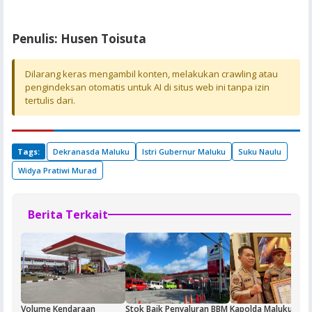
Penulis: Husen Toisuta
Dilarang keras mengambil konten, melakukan crawling atau
pengindeksan otomatis untuk AI di situs web ini tanpa izin
tertulis dari.
Tags:
Dekranasda Maluku
Istri Gubernur Maluku
Suku Naulu
Widya Pratiwi Murad
Berita Terkait
Volume Kendaraan
Stok Baik Penyaluran BBM
Kapolda Maluku Apre