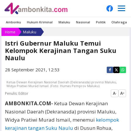
Ambonku
Hukum Kriminal
Maluku
Nasional
Politik
Olahraga
Home
Maluku
Istri Gubernur Maluku Temui
Kelompok Kerajinan Tangan Suku
Naulu
28 September 2021, 12:53
Ketua Dewan Kerajinan Nasional Daerah (Dekranasda) provinsi Maluku,
Widya Pratiwi Murad Ismail. (Foto: Humas Pemprov Maluku).
Penulis:
Editor
A
A
-
+
AMBONKITA.COM-
Ketua Dewan Kerajinan
Nasional Daerah (Dekranasda) provinsi Maluku,
Widya Pratiwi Murad Ismail, menemui
kelompok
kerajinan tangan Suku Naulu
di Dusun Rohua,