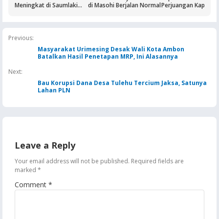
Meningkat di Saumlaki
di Masohi Berjalan Normal
Perjuangan Kapolse
Buntut Aktivitas Blok
Sirimau Iptu Bastian
Masela, Pertamina dan
Tuhuteru
Pemkab KKT Komitmen
Jaga Keandalan Suplai
Previous:
BBM
Masyarakat Urimesing Desak Wali Kota Ambon
Batalkan Hasil Penetapan MRP, Ini Alasannya
Next:
Bau Korupsi Dana Desa Tulehu Tercium Jaksa, Satunya
Lahan PLN
Leave a Reply
Your email address will not be published.
Required fields are
marked
*
Comment
*