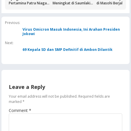
Pertamina Patra Niaga
Meningkat di Saumlaki
di Masohi Berjalan 
Regional Papua Maluku
Buntut Aktivitas Blok
Borong Lima
Masela, Pertamina dan
Penghargaan
Pemkab KKT Komitmen
Jaga Keandalan Suplai
Previous:
BBM
Virus Omicron Masuk Indonesia, Ini Arahan Presiden
Jokowi
Next:
69 Kepala SD dan SMP Definitif di Ambon Dilantik
Leave a Reply
Your email address will not be published.
Required fields are
marked
*
Comment
*