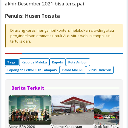
akhir Desember 2021 bisa tercapai.
Penulis: Husen Toisuta
Dilarang keras mengambil konten, melakukan crawling atau
pengindeksan otomatis untuk AI di situs web ini tanpa izin
tertulis dari.
Tags:
Kapolda Maluku
Kapolri
Kota Ambon
Lapangan Letkol CHR Tahapary
Polda Maluku
Virus Omicron
Berita Terkait
Ajang ISRA 2026
Volume Kendaraan
Stok Baik Penyalura