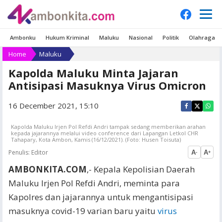
Ambonku
Hukum Kriminal
Maluku
Nasional
Politik
Olahraga
Home
Maluku
Kapolda Maluku Minta Jajaran
Antisipasi Masuknya Virus Omicron
16 December 2021, 15:10
Kapolda Maluku Irjen Pol Refdi Andri tampak sedang memberikan arahan
kepada jajarannya melalui video conference dari Lapangan Letkol CHR
Tahapary, Kota Ambon, Kamis (16/12/2021). (Foto: Husen Toisuta)
Penulis:
Editor
A
A
-
+
AMBONKITA.COM
,- Kepala Kepolisian Daerah
Maluku Irjen Pol Refdi Andri, meminta para
Kapolres dan jajarannya untuk mengantisipasi
masuknya covid-19 varian baru yaitu
virus