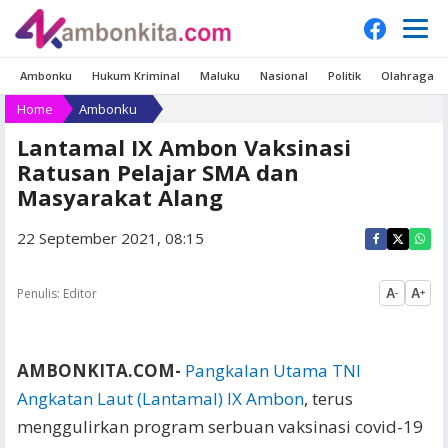
Ambonku
Hukum Kriminal
Maluku
Nasional
Politik
Olahraga
Home
Ambonku
Lantamal IX Ambon Vaksinasi
Ratusan Pelajar SMA dan
Masyarakat Alang
22 September 2021, 08:15
Penulis:
Editor
A
A
-
+
AMBONKITA.COM-
Pangkalan Utama TNI
Angkatan Laut (Lantamal) IX Ambon
, terus
menggulirkan program serbuan vaksinasi covid-19