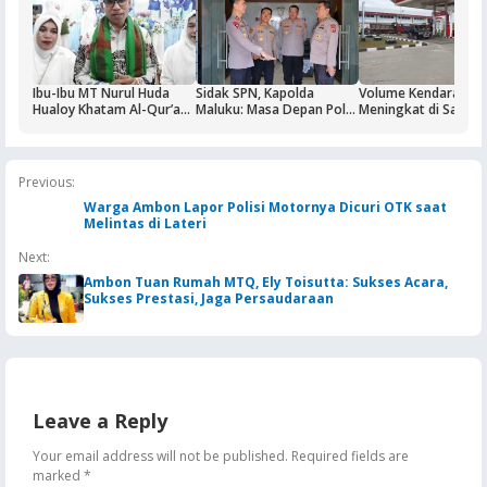
Ibu-Ibu MT Nurul Huda
Sidak SPN, Kapolda
Volume Kendaraan
Hualoy Khatam Al-Qur’an,
Maluku: Masa Depan Polri
Meningkat di Saumla
Generasi Muda Diajak Jadi
Ditentukan dari Kualitas
Buntut Aktivitas Blo
Lebih “Kebal” Hoaks
Pendidikan di SPN
Masela, Pertamina d
Pemkab KKT Komit
Jaga Keandalan Supl
Previous:
BBM
Warga Ambon Lapor Polisi Motornya Dicuri OTK saat
Melintas di Lateri
Next:
Ambon Tuan Rumah MTQ, Ely Toisutta: Sukses Acara,
Sukses Prestasi, Jaga Persaudaraan
Leave a Reply
Your email address will not be published.
Required fields are
marked
*