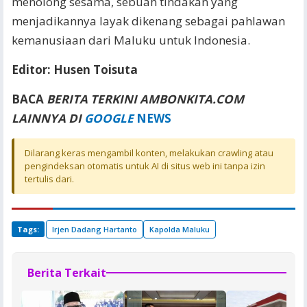
menolong sesama, sebuah tindakan yang
menjadikannya layak dikenang sebagai pahlawan
kemanusiaan dari Maluku untuk Indonesia.
Editor: Husen Toisuta
BACA
BERITA TERKINI AMBONKITA.COM
LAINNYA DI
GOOGLE
NEWS
Dilarang keras mengambil konten, melakukan crawling atau
pengindeksan otomatis untuk AI di situs web ini tanpa izin
tertulis dari.
Tags:
Irjen Dadang Hartanto
Kapolda Maluku
Berita Terkait