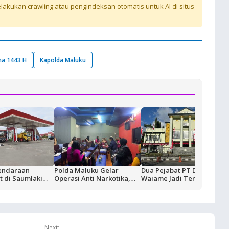
akukan crawling atau pengindeksan otomatis untuk AI di situs
ha 1443 H
Kapolda Maluku
endaraan
Polda Maluku Gelar
Dua Pejabat PT Dok
 di Saumlaki
Operasi Anti Narkotika,
Waiame Jadi Tersangka
ivitas Blok
Sasaran Pertama Tempat
Korupsi Kas BUMN,
ertamina dan
Hiburan Malam
Negara Rugi Rp18,9 Miliar
KT Komitmen
dalan Suplai
Next: