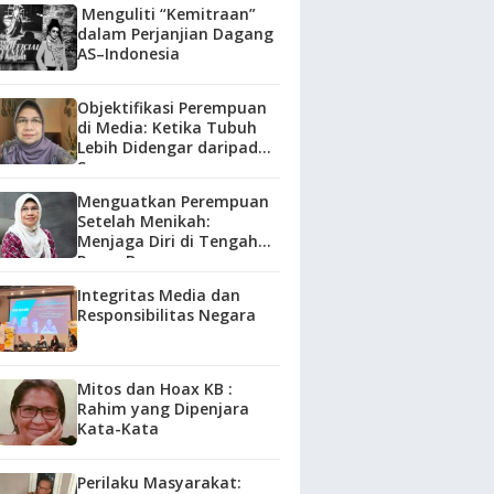
Menguliti “Kemitraan”
dalam Perjanjian Dagang
AS–Indonesia
Objektifikasi Perempuan
di Media: Ketika Tubuh
Lebih Didengar daripada
Suara
Menguatkan Perempuan
Setelah Menikah:
Menjaga Diri di Tengah
Peran Baru
Integritas Media dan
Responsibilitas Negara
Mitos dan Hoax KB :
Rahim yang Dipenjara
Kata-Kata
Perilaku Masyarakat: