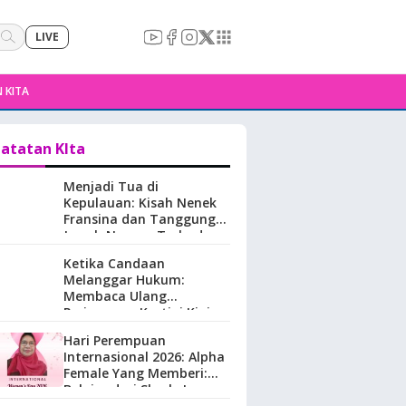
LIVE
 KITA
atatan KIta
Menjadi Tua di
Kepulauan: Kisah Nenek
Fransina dan Tanggung
Jawab Negara Terhadap
Perempuan Lansia di
Ketika Candaan
Maluku.
Melanggar Hukum:
Membaca Ulang
Perjuangan Kartini Kini
Hari Perempuan
Internasional 2026: Alpha
Female Yang Memberi:
Belajar dari Sherly Laos