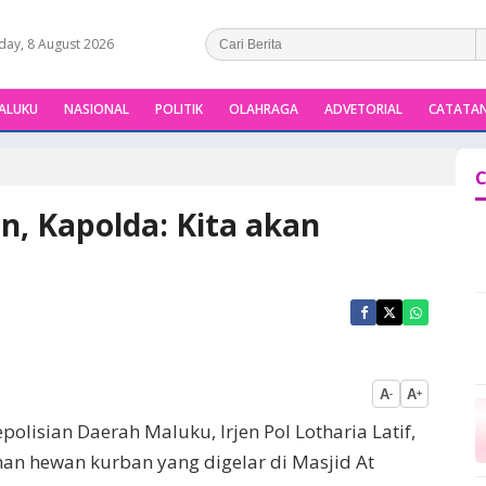
day, 8 August 2026
ALUKU
NASIONAL
POLITIK
OLAHRAGA
ADVETORIAL
CATATAN
C
n, Kapolda: Kita akan
A
A
-
+
epolisian Daerah Maluku, Irjen Pol Lotharia Latif,
an hewan kurban yang digelar di Masjid At