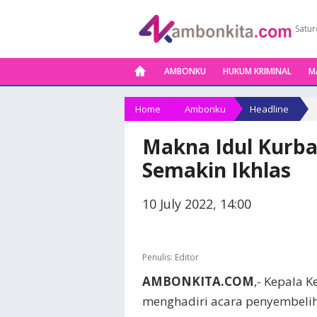
Satur
AMBONKU
HUKUM KRIMINAL
M
Home
Ambonku
Headline
Makna Idul Kurba
Semakin Ikhlas
10 July 2022, 14:00
Penulis:
Editor
AMBONKITA.COM
,- Kepala K
menghadiri acara penyembelih