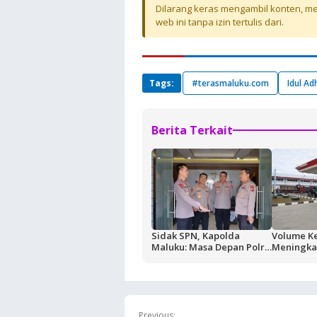
Dilarang keras mengambil konten, mel
web ini tanpa izin tertulis dari.
Tags:
#terasmaluku.com
Idul Ad
Berita Terkait
Sidak SPN, Kapolda
Volume K
Maluku: Masa Depan Polri
Meningkat
Ditentukan dari Kualitas
Buntut Akt
Pendidikan di SPN
Masela, P
Pemkab K
Jaga Kean
BBM
Previous: