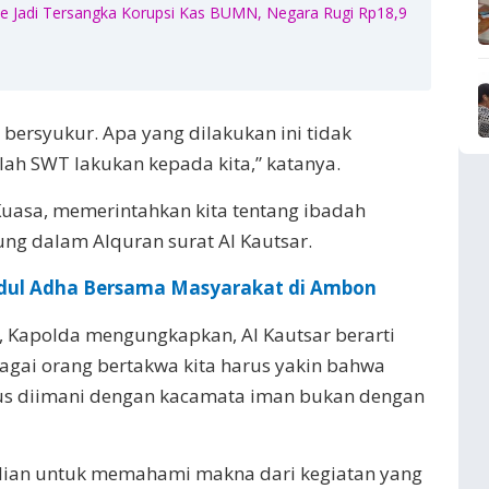
 Jadi Tersangka Korupsi Kas BUMN, Negara Rugi Rp18,9
 bersyukur. Apa yang dilakukan ini tidak
ah SWT lakukan kepada kita,” katanya.
uasa, memerintahkan kita tentang ibadah
ng dalam Alquran surat Al Kautsar.
Idul Adhа Bеrѕаmа Mаѕуаrаkаt di Ambon
, Kapolda mengungkapkan, Al Kautsar berarti
agai orang bertakwa kita harus yakin bahwa
arus diimani dengan kacamata iman bukan dengan
kalian untuk memahami makna dari kegiatan yang