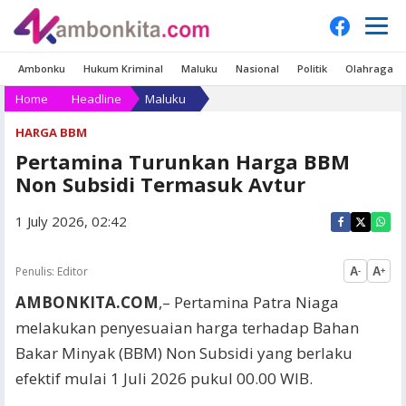
Ambonku
Hukum Kriminal
Maluku
Nasional
Politik
Olahraga
Home
Headline
Maluku
HARGA BBM
Pertamina Turunkan Harga BBM
Non Subsidi Termasuk Avtur
1 July 2026, 02:42
Penulis:
Editor
A
A
-
+
AMBONKITA.COM
,– Pertamina Patra Niaga
melakukan penyesuaian harga terhadap Bahan
Bakar Minyak (BBM) Non Subsidi yang berlaku
efektif mulai 1 Juli 2026 pukul 00.00 WIB.