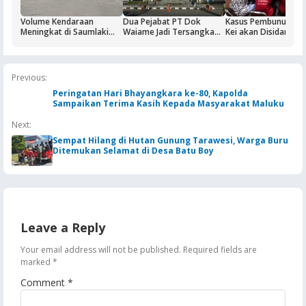
Volume Kendaraan
Dua Pejabat PT Dok
Kasus Pembunuhan 
Meningkat di Saumlaki
Waiame Jadi Tersangka
Kei akan Disidangka
Buntut Aktivitas Blok
Korupsi Kas BUMN,
Dua Terdakwa Ditah
Masela, Pertamina dan
Negara Rugi Rp18,9 Miliar
Rutan Ambon
Pemkab KKT Komitmen
Jaga Keandalan Suplai
Previous:
BBM
Peringatan Hari Bhayangkara ke-80, Kapolda
Sampaikan Terima Kasih Kepada Masyarakat Maluku
Next:
Sempat Hilang di Hutan Gunung Tarawesi, Warga Buru
Ditemukan Selamat di Desa Batu Boy
Leave a Reply
Your email address will not be published.
Required fields are
marked
*
Comment
*