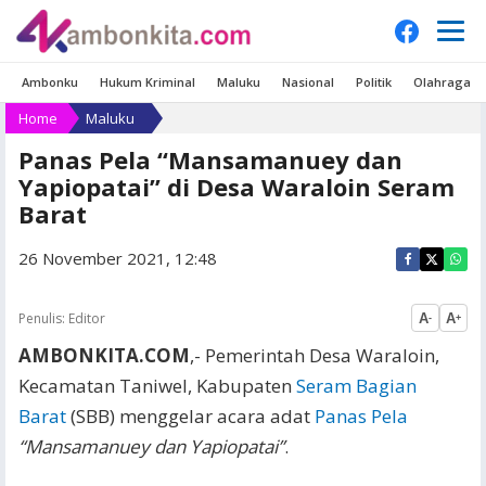
Ambonku
Hukum Kriminal
Maluku
Nasional
Politik
Olahraga
Home
Maluku
Panas Pela “Mansamanuey dan
Yapiopatai” di Desa Waraloin Seram
Barat
26 November 2021, 12:48
Penulis:
Editor
A
A
-
+
AMBONKITA.COM
,- Pemerintah Desa Waraloin,
Kecamatan Taniwel, Kabupaten
Seram Bagian
Barat
(SBB) menggelar acara adat
Panas Pela
“Mansamanuey dan Yapiopatai”
.