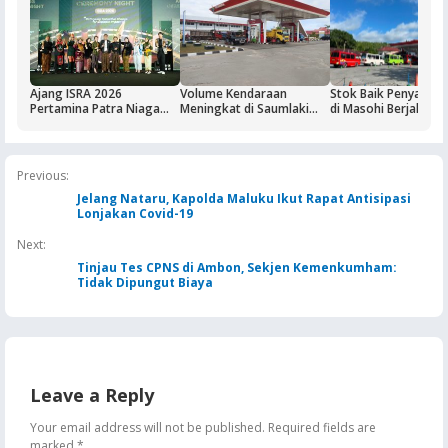
Ajang ISRA 2026
Volume Kendaraan
Stok Baik Penyalura
Pertamina Patra Niaga
Meningkat di Saumlaki
di Masohi Berjalan 
Regional Papua Maluku
Buntut Aktivitas Blok
Borong Lima
Masela, Pertamina dan
Penghargaan
Pemkab KKT Komitmen
Jaga Keandalan Suplai
Previous:
BBM
Jelang Nataru, Kapolda Maluku Ikut Rapat Antisipasi
Lonjakan Covid-19
Next:
Tinjau Tes CPNS di Ambon, Sekjen Kemenkumham:
Tidak Dipungut Biaya
Leave a Reply
Your email address will not be published.
Required fields are
marked
*