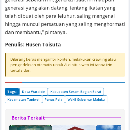
generasi yang akan datang, tentang ikatan yang
telah dibuat oleh para leluhur, saling mengenal
hingga muncul persatuan yang saling menghormati
dan membantu,” pintanya.
Penulis: Husen Toisuta
Dilarang keras mengambil konten, melakukan crawling atau
pengindeksan otomatis untuk AI di situs web ini tanpa izin
tertulis dari.
Tags:
Desa Waraloin
Kabupaten Seram Bagian Barat
Kecamatan Taniwel
Panas Pela
Wakil Gubernur Maluku
Berita Terkait