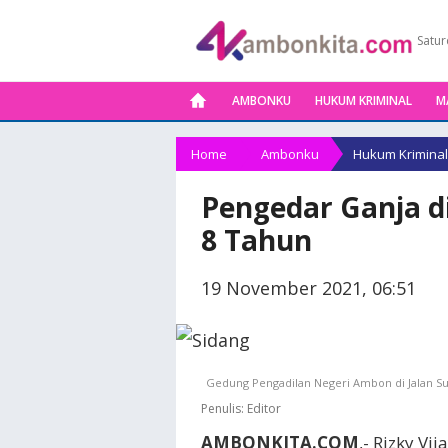
Satur
AMBONKU
HUKUM KRIMINAL
M
Home
Ambonku
Hukum Kriminal
Pengedar Ganja 
8 Tahun
19 November 2021, 06:51
Gedung Pengadilan Negeri Ambon di Jalan Sul
Penulis:
Editor
AMBONKITA.COM
,- Rizky V