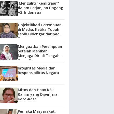
Menguliti “Kemitraan”
dalam Perjanjian Dagang
AS–Indonesia
Objektifikasi Perempuan
di Media: Ketika Tubuh
Lebih Didengar daripada
Suara
Menguatkan Perempuan
Setelah Menikah:
Menjaga Diri di Tengah
Peran Baru
Integritas Media dan
Responsibilitas Negara
Mitos dan Hoax KB :
Rahim yang Dipenjara
Kata-Kata
Perilaku Masyarakat: