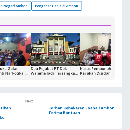
an Negeri Ambon
Pengedar Ganja di Ambon
uku Gelar
Dua Pejabat PT Dok
Kasus Pembunuhan Nus
nti Narkotika,
Waiame Jadi Tersangka
Kei akan Disidangkan, Dua
Pertama Tempat
Korupsi Kas BUMN,
Terdakwa Ditahan di
Malam
Negara Rugi Rp18,9 Miliar
Rutan Ambon
Next:
ntikan
Korban Kebakaran Soabali Ambon
a
Terima Bantuan
uku