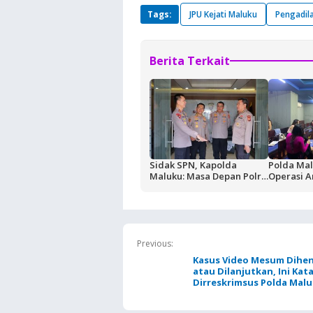
Tags:
JPU Kejati Maluku
Pengadil
Berita Terkait
Sidak SPN, Kapolda
Polda Mal
Maluku: Masa Depan Polri
Operasi A
Ditentukan dari Kualitas
Sasaran 
Pendidikan di SPN
Hiburan 
Previous:
Kasus Video Mesum Dihe
atau Dilanjutkan, Ini Kat
Dirreskrimsus Polda Mal