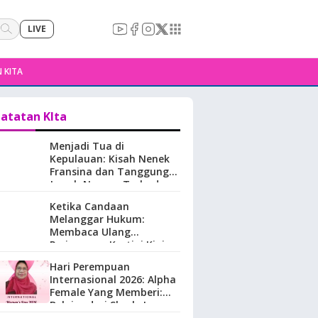
LIVE
 KITA
atatan KIta
Menjadi Tua di
Kepulauan: Kisah Nenek
Fransina dan Tanggung
Jawab Negara Terhadap
Perempuan Lansia di
Ketika Candaan
Maluku.
Melanggar Hukum:
Membaca Ulang
Perjuangan Kartini Kini
Hari Perempuan
Internasional 2026: Alpha
Female Yang Memberi:
Belajar dari Sherly Laos