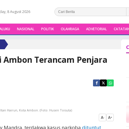
day, 8 August 2026
ALUKU
NASIONAL
POLITIK
OLAHRAGA
ADVETORIAL
CATATAN
C
di Ambon Terancam Penjara
tan Hairun, Kota Ambon. (Foto: Husen Toisuta)
A
A
-
+
ijay Mandra, terdakwa kasus narkoba
dituntut