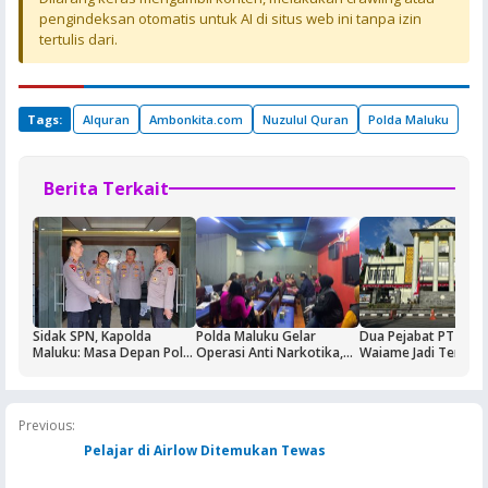
pengindeksan otomatis untuk AI di situs web ini tanpa izin
tertulis dari.
Tags:
Alquran
Ambonkita.com
Nuzulul Quran
Polda Maluku
Berita Terkait
Sidak SPN, Kapolda
Polda Maluku Gelar
Dua Pejabat PT Dok
Maluku: Masa Depan Polri
Operasi Anti Narkotika,
Waiame Jadi Tersan
Ditentukan dari Kualitas
Sasaran Pertama Tempat
Korupsi Kas BUMN,
Pendidikan di SPN
Hiburan Malam
Negara Rugi Rp18,9 M
Previous:
Pelajar di Airlow Ditemukan Tewas