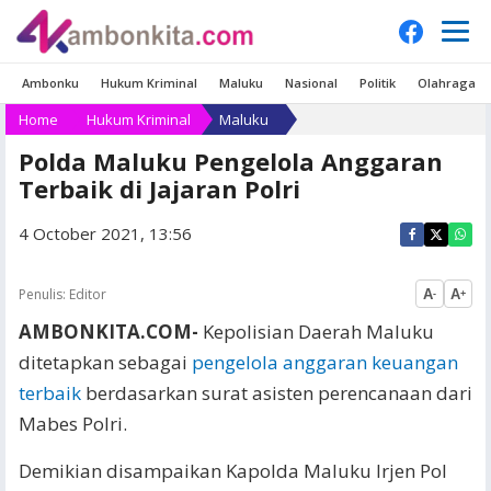
Ambonku
Hukum Kriminal
Maluku
Nasional
Politik
Olahraga
Home
Hukum Kriminal
Maluku
Polda Maluku Pengelola Anggaran
Terbaik di Jajaran Polri
4 October 2021, 13:56
Penulis:
Editor
A
A
-
+
AMBONKITA.COM-
Kepolisian Daerah Maluku
ditetapkan sebagai
pengelola anggaran keuangan
terbaik
berdasarkan surat asisten perencanaan dari
Mabes Polri.
Demikian disampaikan Kapolda Maluku Irjen Pol