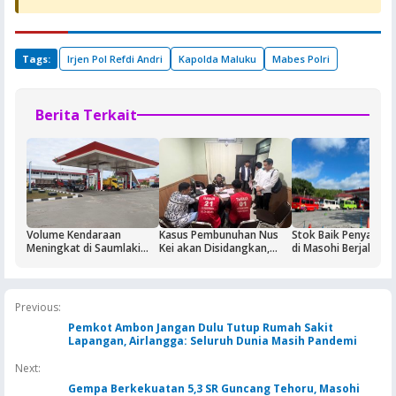
Tags:
Irjen Pol Refdi Andri
Kapolda Maluku
Mabes Polri
Berita Terkait
Volume Kendaraan
Kasus Pembunuhan Nus
Stok Baik Penyalura
Meningkat di Saumlaki
Kei akan Disidangkan,
di Masohi Berjalan 
Buntut Aktivitas Blok
Dua Terdakwa Ditahan di
Masela, Pertamina dan
Rutan Ambon
Pemkab KKT Komitmen
Jaga Keandalan Suplai
Previous:
BBM
Pemkot Ambon Jangan Dulu Tutup Rumah Sakit
Lapangan, Airlangga: Seluruh Dunia Masih Pandemi
Next:
Gempa Berkekuatan 5,3 SR Guncang Tehoru, Masohi