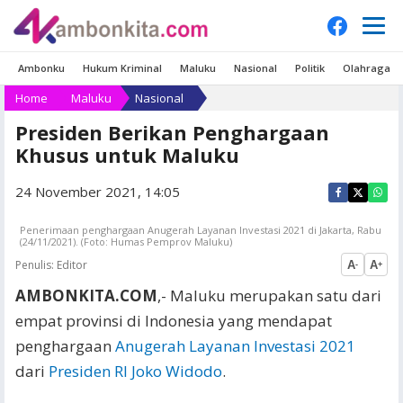
Ambonku
Hukum Kriminal
Maluku
Nasional
Politik
Olahraga
Home
Maluku
Nasional
Presiden Berikan Penghargaan
Khusus untuk Maluku
24 November 2021, 14:05
Penerimaan penghargaan Anugerah Layanan Investasi 2021 di Jakarta, Rabu
(24/11/2021). (Foto: Humas Pemprov Maluku)
Penulis:
Editor
A
A
-
+
AMBONKITA.COM
,- Maluku merupakan satu dari
empat provinsi di Indonesia yang mendapat
penghargaan
Anugerah Layanan Investasi 2021
dari
Presiden RI Joko Widodo
.