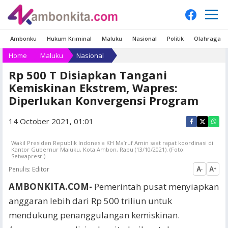
Ambonku
Hukum Kriminal
Maluku
Nasional
Politik
Olahraga
Home
Maluku
Nasional
Rp 500 T Disiapkan Tangani
Kemiskinan Ekstrem, Wapres:
Diperlukan Konvergensi Program
14 October 2021, 01:01
Wakil Presiden Republik Indonesia KH Ma’ruf Amin saat rapat koordinasi di
Kantor Gubernur Maluku, Kota Ambon, Rabu (13/10/2021). (Foto:
Setwapresri)
Penulis:
Editor
A
A
-
+
AMBONKITA.COM-
Pemerintah pusat menyiapkan
anggaran lebih dari Rp 500 triliun untuk
mendukung penanggulangan kemiskinan.