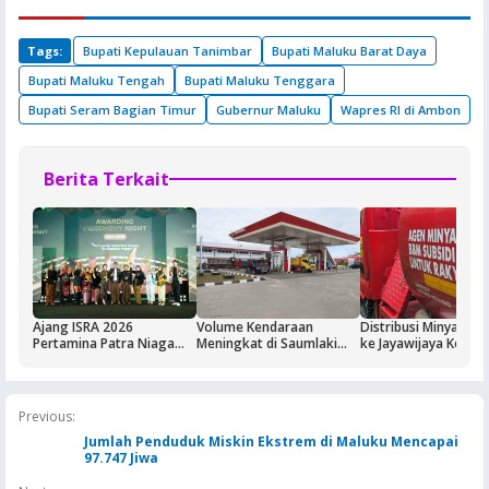
Tags:
Bupati Kepulauan Tanimbar
Bupati Maluku Barat Daya
Bupati Maluku Tengah
Bupati Maluku Tenggara
Bupati Seram Bagian Timur
Gubernur Maluku
Wapres RI di Ambon
Berita Terkait
Ajang ISRA 2026
Volume Kendaraan
Distribusi Minyak T
Pertamina Patra Niaga
Meningkat di Saumlaki
ke Jayawijaya Kemba
Regional Papua Maluku
Buntut Aktivitas Blok
Normal
Borong Lima
Masela, Pertamina dan
Penghargaan
Pemkab KKT Komitmen
Jaga Keandalan Suplai
Previous:
BBM
Jumlah Penduduk Miskin Ekstrem di Maluku Mencapai
97.747 Jiwa