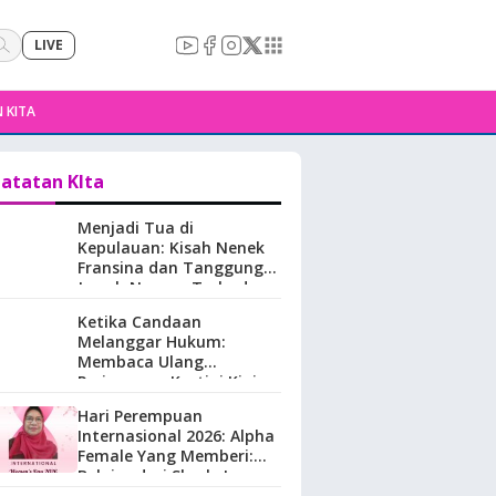
LIVE
 KITA
atatan KIta
Menjadi Tua di
Kepulauan: Kisah Nenek
Fransina dan Tanggung
Jawab Negara Terhadap
Perempuan Lansia di
Ketika Candaan
Maluku.
Melanggar Hukum:
Membaca Ulang
Perjuangan Kartini Kini
Hari Perempuan
Internasional 2026: Alpha
Female Yang Memberi:
Belajar dari Sherly Laos