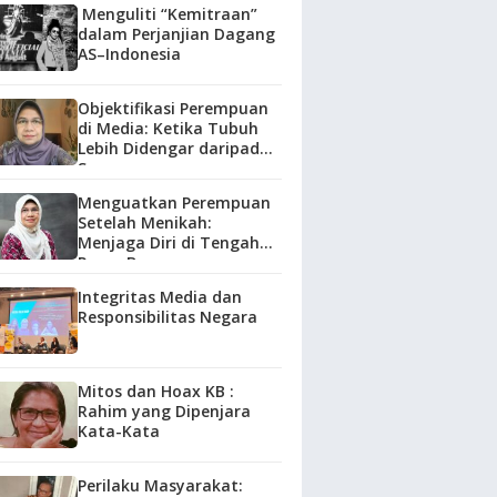
Menguliti “Kemitraan”
dalam Perjanjian Dagang
AS–Indonesia
Objektifikasi Perempuan
di Media: Ketika Tubuh
Lebih Didengar daripada
Suara
Menguatkan Perempuan
Setelah Menikah:
Menjaga Diri di Tengah
Peran Baru
Integritas Media dan
Responsibilitas Negara
Mitos dan Hoax KB :
Rahim yang Dipenjara
Kata-Kata
Perilaku Masyarakat: