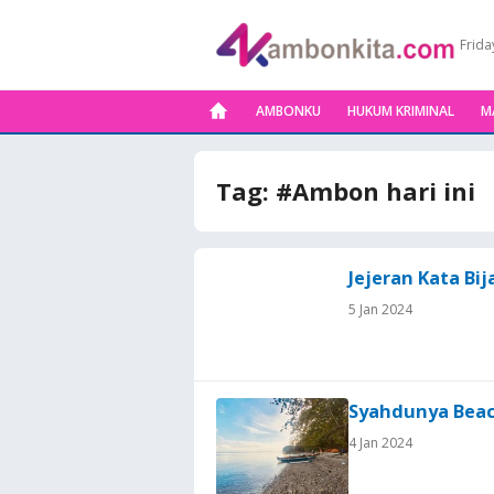
Frida
AMBONKU
HUKUM KRIMINAL
M
Tag:
#Ambon hari ini
Jejeran Kata Bi
5 Jan 2024
Syahdunya Beac
4 Jan 2024