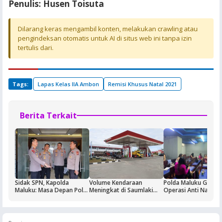
Penulis: Husen Toisuta
Dilarang keras mengambil konten, melakukan crawling atau
pengindeksan otomatis untuk AI di situs web ini tanpa izin
tertulis dari.
Tags:
Lapas Kelas IIA Ambon
Remisi Khusus Natal 2021
Berita Terkait
Sidak SPN, Kapolda
Volume Kendaraan
Polda Maluku Gelar
Maluku: Masa Depan Polri
Meningkat di Saumlaki
Operasi Anti Narkoti
Ditentukan dari Kualitas
Buntut Aktivitas Blok
Sasaran Pertama T
Pendidikan di SPN
Masela, Pertamina dan
Hiburan Malam
Pemkab KKT Komitmen
Jaga Keandalan Suplai