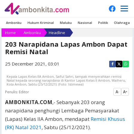
Ambonku
Hukum Kriminal
Maluku
Nasional
Politik
Olahraga
Home
Ambonku
Headline
203 Narapidana Lapas Ambon Dapat
Remisi Natal
25 December 2021, 03:01
Kepala Lapas Kelas IIA Ambon, Saiful Sahri, tampak menyerahkan remisi
Natal kepada seorang narapidana di Kantor Lapas Kelas II Ambon, Waiheru,
Kota Ambon, Sabtu (25/12/2021). (Foto: Istimewa)
Penulis:
Editor
A
A
-
+
AMBONKITA.COM
,- Sebanyak 203 orang
narapidana penghungi Lembaga Pemasyarakat
(Lapas) Kelas IIA Ambon, mendapat
Remisi Khusus
(RK) Natal 2021
, Sabtu (25/12/2021).