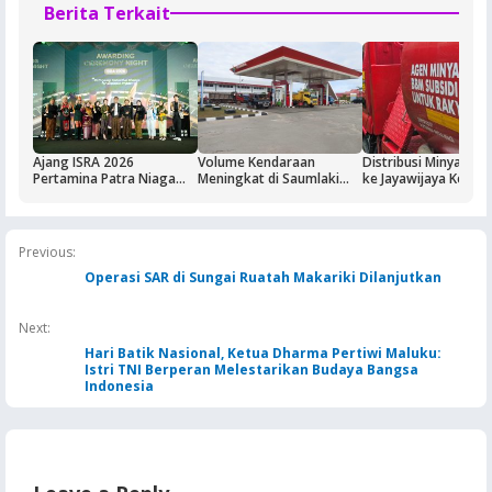
Berita Terkait
Ajang ISRA 2026
Volume Kendaraan
Distribusi Minyak T
Pertamina Patra Niaga
Meningkat di Saumlaki
ke Jayawijaya Kemba
Regional Papua Maluku
Buntut Aktivitas Blok
Normal
Borong Lima
Masela, Pertamina dan
Penghargaan
Pemkab KKT Komitmen
Jaga Keandalan Suplai
Previous:
BBM
Operasi SAR di Sungai Ruatah Makariki Dilanjutkan
Next:
Hari Batik Nasional, Ketua Dharma Pertiwi Maluku:
Istri TNI Berperan Melestarikan Budaya Bangsa
Indonesia