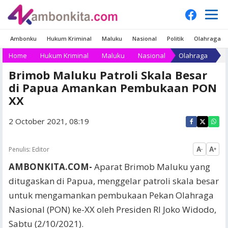
Ambonku
Hukum Kriminal
Maluku
Nasional
Politik
Olahraga
Home
Hukum Kriminal
Maluku
Nasional
Olahraga
Brimob Maluku Patroli Skala Besar
di Papua Amankan Pembukaan PON
XX
2 October 2021, 08:19
Penulis:
Editor
A
A
-
+
AMBONKITA.COM-
Aparat Brimob Maluku yang
ditugaskan di Papua, menggelar patroli skala besar
untuk mengamankan pembukaan Pekan Olahraga
Nasional (PON) ke-XX oleh Presiden RI Joko Widodo,
Sabtu (2/10/2021).