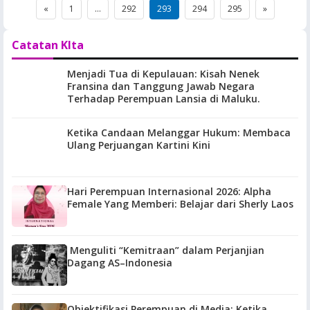
Posts
«
1
…
292
293
294
295
»
pagination
Catatan KIta
Menjadi Tua di Kepulauan: Kisah Nenek
Fransina dan Tanggung Jawab Negara
Terhadap Perempuan Lansia di Maluku.
Ketika Candaan Melanggar Hukum: Membaca
Ulang Perjuangan Kartini Kini
Hari Perempuan Internasional 2026: Alpha
Female Yang Memberi: Belajar dari Sherly Laos
Menguliti “Kemitraan” dalam Perjanjian
Dagang AS–Indonesia
Objektifikasi Perempuan di Media: Ketika