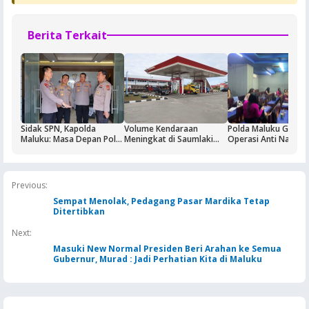
Berita Terkait
Sidak SPN, Kapolda
Volume Kendaraan
Polda Maluku Gelar
Maluku: Masa Depan Polri
Meningkat di Saumlaki
Operasi Anti Narkoti
Ditentukan dari Kualitas
Buntut Aktivitas Blok
Sasaran Pertama T
Pendidikan di SPN
Masela, Pertamina dan
Hiburan Malam
Pemkab KKT Komitmen
Jaga Keandalan Suplai
Previous:
BBM
Sempat Menolak, Pedagang Pasar Mardika Tetap
Ditertibkan
Next:
Masuki New Normal Presiden Beri Arahan ke Semua
Gubernur, Murad : Jadi Perhatian Kita di Maluku