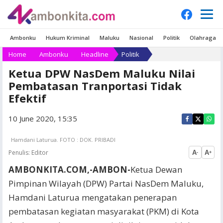
Ambonku
Hukum Kriminal
Maluku
Nasional
Politik
Olahraga
Home
Ambonku
Headline
Politik
Ketua DPW NasDem Maluku Nilai
Pembatasan Tranportasi Tidak
Efektif
10 June 2020, 15:35
Hamdani Laturua. FOTO : DOK. PRIBADI
Penulis:
Editor
A
A
-
+
AMBONKITA.COM,-AMBON-
Ketua Dewan
Pimpinan Wilayah (DPW) Partai NasDem Maluku,
Hamdani Laturua mengatakan penerapan
pembatasan kegiatan masyarakat (PKM) di Kota