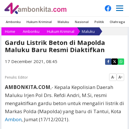
Ambonku
Hukum Kriminal
Maluku
Nasional
Politik
Olahraga
Home
Ambonku
Hukum Kriminal
Maluku
Gardu Listrik Beton di Mapolda
Maluku Baru Resmi Diaktifkan
17 December 2021, 08:45
Penulis:
Editor
A
A
-
+
AMBONKITA.COM
,- Kepala Kepolisian Daerah
Maluku Irjen Pol Drs. Refdi Andri, M.Si, resmi
mengaktifkan gardu beton untuk mengaliri listrik di
Markas Polda (Mapolda) yang baru di Tantui, Kota
Ambon
, Jumat (17/12/2021).