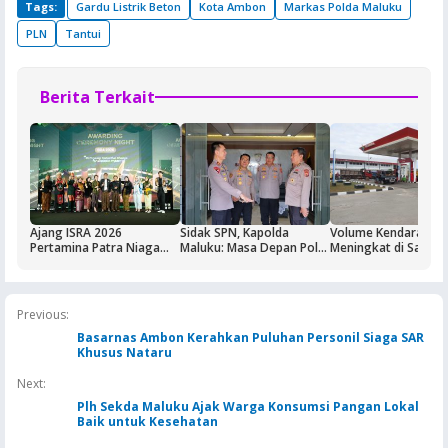
Tags:
Gardu Listrik Beton
Kota Ambon
Markas Polda Maluku
PLN
Tantui
Berita Terkait
Ajang ISRA 2026
Sidak SPN, Kapolda
Volume Kendaraan
Pertamina Patra Niaga
Maluku: Masa Depan Polri
Meningkat di Saumla
Regional Papua Maluku
Ditentukan dari Kualitas
Buntut Aktivitas Blo
Borong Lima
Pendidikan di SPN
Masela, Pertamina d
Penghargaan
Pemkab KKT Komit
Jaga Keandalan Supl
Previous:
BBM
Basarnas Ambon Kerahkan Puluhan Personil Siaga SAR
Khusus Nataru
Next:
Plh Sekda Maluku Ajak Warga Konsumsi Pangan Lokal
Baik untuk Kesehatan