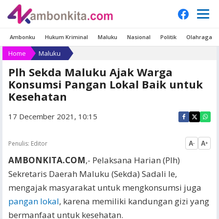
Ambonku
Hukum Kriminal
Maluku
Nasional
Politik
Olahraga
Home
Maluku
Plh Sekda Maluku Ajak Warga
Konsumsi Pangan Lokal Baik untuk
Kesehatan
17 December 2021, 10:15
Penulis:
Editor
A
A
-
+
AMBONKITA.COM
,- Pelaksana Harian (Plh)
Sekretaris Daerah Maluku (Sekda) Sadali Ie,
mengajak masyarakat untuk mengkonsumsi juga
pangan lokal
, karena memiliki kandungan gizi yang
bermanfaat untuk kesehatan.