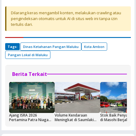
Dilarang keras mengambil konten, melakukan crawling atau
pengindeksan otomatis untuk AI di situs web ini tanpa izin
tertulis dari.
Tags:
Dinas Ketahanan Pangan Maluku
Kota Ambon
Pangan Lokal di Maluku
Berita Terkait
Ajang ISRA 2026
Volume Kendaraan
Stok Baik Penyalura
Pertamina Patra Niaga
Meningkat di Saumlaki
di Masohi Berjalan 
Regional Papua Maluku
Buntut Aktivitas Blok
Borong Lima
Masela, Pertamina dan
Penghargaan
Pemkab KKT Komitmen