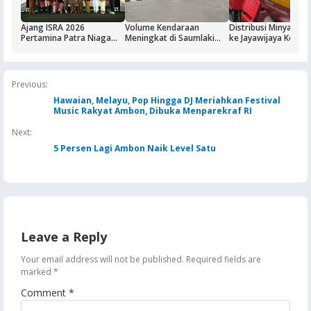
Ajang ISRA 2026
Volume Kendaraan
Distribusi Minyak T
Pertamina Patra Niaga
Meningkat di Saumlaki
ke Jayawijaya Kemba
Regional Papua Maluku
Buntut Aktivitas Blok
Normal
Borong Lima
Masela, Pertamina dan
Penghargaan
Pemkab KKT Komitmen
Jaga Keandalan Suplai
Previous:
BBM
Hawaian, Melayu, Pop Hingga DJ Meriahkan Festival
Music Rakyat Ambon, Dibuka Menparekraf RI
Next:
5 Persen Lagi Ambon Naik Level Satu
Leave a Reply
Your email address will not be published.
Required fields are
marked
*
Comment
*