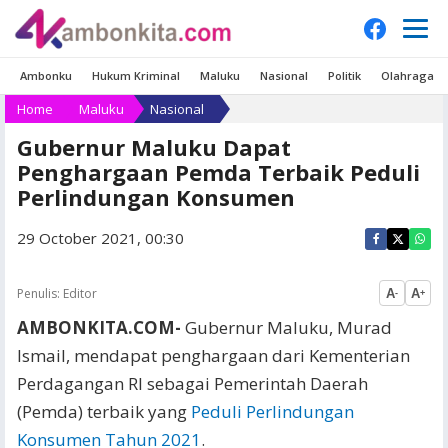
Ambonku
Hukum Kriminal
Maluku
Nasional
Politik
Olahraga
Home
Maluku
Nasional
Gubernur Maluku Dapat
Penghargaan Pemda Terbaik Peduli
Perlindungan Konsumen
29 October 2021, 00:30
Penulis:
Editor
A
A
-
+
AMBONKITA.COM-
Gubernur Maluku, Murad
Ismail, mendapat penghargaan dari Kementerian
Perdagangan RI sebagai Pemerintah Daerah
(Pemda) terbaik yang
Peduli Perlindungan
Konsumen Tahun 2021
.